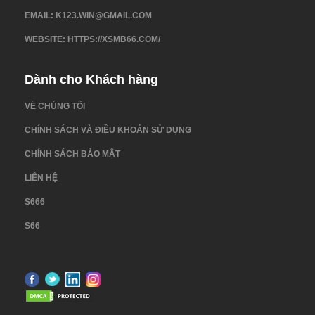
Bạch thủ lô tô rơi 3 ngày lô XSKH ngày 08/05/2025
EMAIL:
K123.WIN@GMAIL.COM
WEBSITE: HTTPS://XSMB66.COM/
Lưu ý:
Các dự đoán
trên đây của xổ số Miền Nam
08/05/2025 chỉ mang tính chất tham khảo,cảm ơn các
Dành cho Khách hàng
bạn đã tin tưởng
xsmb66
. Chúc các bạn may mắn!
Tham khảo thêm thông tin của các dự đoán miền nam
VỀ CHÚNG TÔI
ngày 08/05/2025: xsmb66.com, diendan.xsmb66.com.
CHÍNH SÁCH VÀ ĐIỀU KHOẢN SỬ DỤNG
Có thể bạn quan tâm
CHÍNH SÁCH BẢO MẬT
Dự đoán kết quả xổ số miền Trung ngày 08/08/2026
LIÊN HỆ
Dự đoán kết quả xổ số miền Nam ngày 08/08/2026
S666
Dự đoán kết quả xổ số miền Bắc ngày 08/08/2026
S66