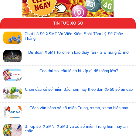
TIN TỨC XỔ SỐ
Chơi Lô Đề XSMT Và Việc Kiểm Soát Tâm Lý Để Chắc
Thắng
Dự đoán XSMT từ chiêm bao thấy rắn - Giải mã giấc mơ
Cao thủ soi cầu lô có bí kíp gì để thắng lớn?
Chọn cầu xổ số miền Bắc hôm nay theo dàn đề 50 số ăn cao
Cách vận hành xổ số miền Trung, xsmb, xsmn hiện nay
Bí kíp soi XSMN, XSMB và xổ số miền Trung hôm nay ăn
chắc