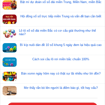
Bật mí dự đoán xổ số đài miền Trung, Miền Nam, miền Bắc
Hội đồng xổ số trực tiếp miền Trung và vấn đề bạn cần biết
Lô tô xổ số đài miền Bắc có cơ cấu giải thưởng như thế
nào?
Bí kíp nuôi dàn đề 10 số khung 5 ngày đem lại hiệu quả cao
Bạch thủ lô tô rơi 3 ngày lô XSKH ngày 08/05/2025
Cách soi cầu lô rơi miền bắc chuẩn 100%
Soi cầu lô tô bạch thủ Bình Thuận
08/05/2025
Bán xsmn ngày hôm nay có thật sự lãi nhiều như lời đồn?
Mơ thấy rắn bò lên người là điềm báo gì, tốt hay xấu?