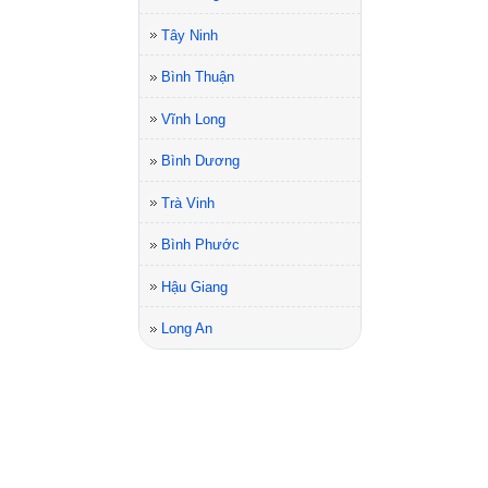
???? TK 2 
Tây Ninh
???? 3
Bình Thuận
Nam ng
Vĩnh Long
Dự đoán và
miền Nam đ
Bình Dương
rơi liên t
anh em th
Trà Vinh
Soi cầu
Bình Phước
Hậu Giang
Long An