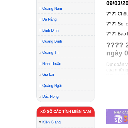
09/03/2
Quảng Nam
???? Chốt
Đà Nẵng
???? Soi c
Bình Định
???? Bao l
Quảng Bình
???? 2
ngày 0
Quảng Trị
Ninh Thuận
Dự đoán và
của những 
Gia Lai
tám
xskt
xổ
nhất của c
Quảng Ngãi
cặp số may
Dự đoán
Đắc Nông
ngày 09
XỔ SỐ CÁC TỈNH MIỀN NAM
???? Loto
Kiên Giang
???? Cặp 