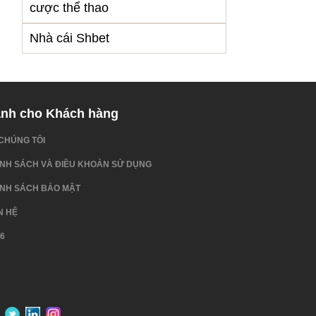
cược thể thao
Nhà cái Shbet
nh cho Khách hàng
CHÚNG TÔI
NH SÁCH VÀ ĐIỀU KHOẢN SỬ DỤNG
ÍNH SÁCH BẢO MẬT
N HỆ
6