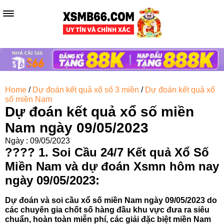
Home
/
Dự đoán kết quả xổ số 3 miền
/
Dự đoán kết quả xổ
số miền Nam
Dự đoán kết quả xổ số miền
Nam ngày 09/05/2023
Ngày : 09/05/2023
???? 1.
Soi Cầu 24/7 Kết quả Xổ Số
Miền Nam và dự đoán Xsmn hôm nay
ngày 09/05/2023:
Dự đoán và soi cầu xổ số miền Nam ngày 09/05/2023 do
các chuyên gia chốt số hàng đầu khu vực đưa ra siêu
chuẩn, hoàn toàn miễn phí, các giải đặc biệt miền Nam