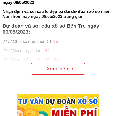
ngày 09/05/2023
Nhận định và soi cầu lô đẹp ba đài dự đoán xổ số miền
Nam hôm nay ngày 09/05/2023 trúng giải
Dự đoán và soi cầu xổ số Bến Tre ngày
09/05/2023:
???? Chốt số đầu đuôi DB:
85
???? Soi cầu giải tám:
97
???? Bao lô 2 số:
13 – 96 – 84
Xem thêm
Dự đoán và soi cầu xổ số Vũng Tàu ngày
09/05/2023:
???? Chốt số đầu đuôi DB:
04
???? Soi cầu giải tám:
30
???? Bao lô 2 số:
13 – 65 – 96
Dự đoán và soi cầu xổ số Bạc Liêu ngày