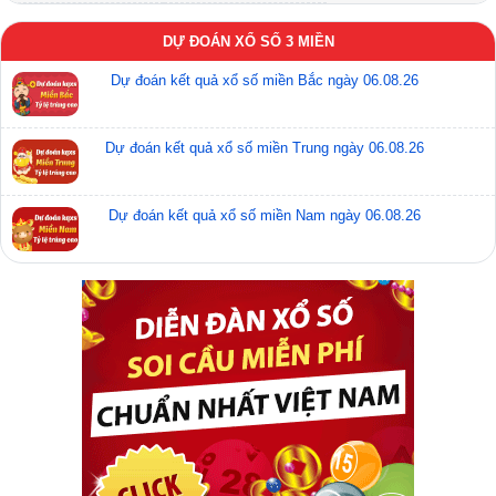
???? Cặp số về nhiều nhất:
07 – 77 – 46 – 38 – 22
DỰ ĐOÁN XỔ SỐ 3 MIỀN
???? Thống kê giải tám Bạc Liêu:
22 – 21 – 33 – 19 – 41 –
83 – 60
Dự đoán kết quả xổ số miền Bắc ngày 06.08.26
???? TK 2 số cuối giải ĐB:
94 – 52 – 06 – 38 – 09 – 89 – 04
Dự đoán kết quả xổ số miền Trung ngày 06.08.26
???? 3. Dự đoán và soi cầu bạch thủ
miền Nam ngày 09/05/2023:
Dự đoán kết quả xổ số miền Nam ngày 06.08.26
Dự đoán và soi cầu Nam ngày 09/05/2023 tìm lô tô bạch thủ
của các đài miền Nam được chuẩn đoán từ các vị trí trong
bảng kết quả có thời gian rơi liên tiếp trong 3 kỳ liên tiếp
được hệ thống tổng hợp dưới đây, cho anh em tham khảo:
Soi cầu lô tô bạch thủ Bến Tre 09/05/2023