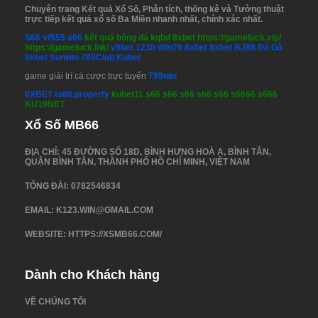
Chuyên trang Kết quả Xổ Số, Phân tích, thống kê và Tường thuật
trực tiếp kết quả xổ số Ba Miền nhanh nhất, chính xác nhất.
Lưu ý:
Các dự đoán
trên đây của xổ số Miền Nam
S66
vf555
s66
kết quả bóng đá
kqbd
8xbet
https://gameluck.vip/
https://gameluck.ink/
v9bet
123b
Win79
8xbet
8xbet
BJ88 Đá Gà
09/05/2023 chỉ mang tính chất tham khảo,cảm ơn các
8kbet
Sunwin
789Club
Kubet
bạn đã tin tưởng
xsmb66
. Chúc các bạn may mắn!
game giải trí cá cược trực tuyến
789win
Tham khảo thêm thông tin của các dự đoán miền nam
8XBET
ta88.property
kubet11
s66
s66
s66
s66
s66
s6666
s666
ngày 09/05/2023: xsmb66.com, diendan.xsmb66.com.
KU19NET
Xổ Số MB66
Có thể bạn quan tâm
Dự đoán kết quả xổ số miền Trung ngày 06/08/2026
ĐỊA CHỈ: 45 ĐƯỜNG SỐ 18D, BÌNH HƯNG HOÀ A, BÌNH TÂN,
QUẬN BÌNH TÂN, THÀNH PHỐ HỒ CHÍ MINH, VIỆT NAM
Dự đoán kết quả xổ số miền Nam ngày 06/08/2026
TỔNG ĐÀI: 0782546834
Dự đoán kết quả xổ số miền Bắc ngày 06/08/2026
EMAIL:
K123.WIN@GMAIL.COM
WEBSITE: HTTPS://XSMB66.COM/
Dành cho Khách hàng
VỀ CHÚNG TÔI