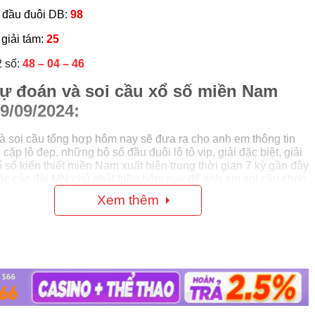
ố đầu đuôi DB:
98
 giải tám:
25
2 số:
48 – 04 – 46
Dự đoán và soi cầu xổ số miền Nam
9/09/2024:
 soi cầu tổng hợp hôm nay sẽ đưa ra cho anh em thông tin
cặp lô đẹp, những bộ số đầu đuôi lô tô vip, giải đặc biệt, giải
 số kiến thiết miền Nam xuất hiện trong thời gian 7 kỳ gần đây
ác các đài MN chủ nhật triều hôm nay để anh em soi cầu chọn
 mắn nhất trong ngày 09/09/2024 với độ chính xác ăn cao:
Xem thêm
 soi cầu và thống kê XS TP HCM hôm nay
/09/2024:
n:
60 – 73 – 01 – 05 – 06
về nhiều nhất:
89 – 87 – 34 – 36 – 34
kê giải tám TP HCM:
83 – 38 – 06 – 24 – 28 – 55 – 23