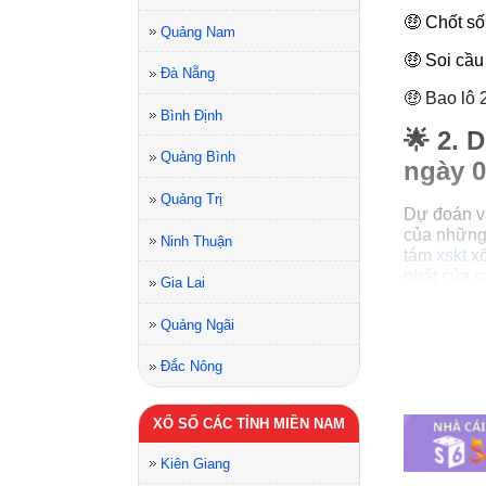
🤑 Chốt s
Quảng Nam
🤑 Soi cầu
Đà Nẵng
🤑 Bao lô 
Bình Định
🌟 2. 
Quảng Bình
ngày 0
Quảng Trị
Dự đoán và
của những 
Ninh Thuận
tám
xskt
xổ
nhất của c
Gia Lai
cặp số may
Quảng Ngãi
Dự đoán
ngày 09
Đắc Nông
🤑 Loto ga
XỔ SỐ CÁC TỈNH MIỀN NAM
🤑 Cặp số 
Kiên Giang
🤑 Thống 