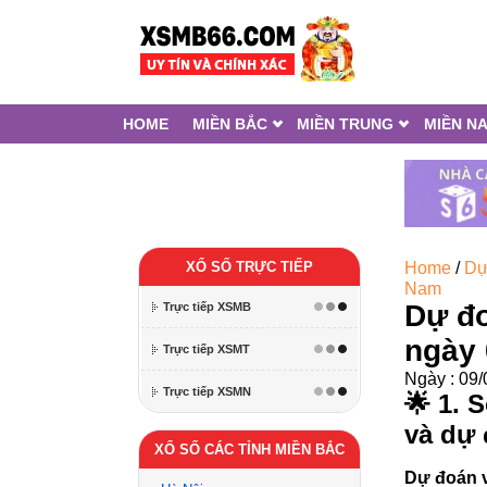
HOME
MIỀN BẮC
MIỀN TRUNG
MIỀN N
XỔ SỐ TRỰC TIẾP
Home
/
Dự
Nam
Dự đo
Trực tiếp XSMB
ngày 
Trực tiếp XSMT
Ngày : 09
Trực tiếp XSMN
🌟 1.
S
và dự 
XỔ SỐ CÁC TỈNH MIỀN BẮC
Dự đoán v