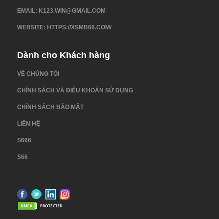
EMAIL:
K123.WIN@GMAIL.COM
Lưu ý:
Các dự đoán
trên đây của xổ số Miền Nam
WEBSITE: HTTPS://XSMB66.COM/
09/12/2025 chỉ mang tính chất tham khảo,cảm ơn các
bạn đã tin tưởng
xsmb66
. Chúc các bạn may mắn!
Dành cho Khách hàng
Tham khảo thêm thông tin của các dự đoán miền nam
ngày 09/12/2025: xsmb66.com, diendan.xsmb66.com.
VỀ CHÚNG TÔI
Có thể bạn quan tâm
CHÍNH SÁCH VÀ ĐIỀU KHOẢN SỬ DỤNG
Dự đoán kết quả xổ số miền Trung ngày 08/08/2026
CHÍNH SÁCH BẢO MẬT
Dự đoán kết quả xổ số miền Nam ngày 08/08/2026
LIÊN HỆ
Dự đoán kết quả xổ số miền Bắc ngày 08/08/2026
S666
S66