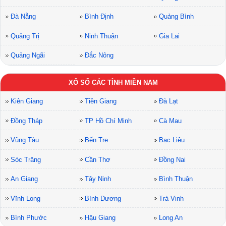
🤑 Cặp số về nhiều nhất:
53 – 33 – 95 – 80 – 33
Đà Nẵng
Bình Định
Quảng Bình
🤑 Thống kê giải tám Bến Tre:
57 – 12 – 91 – 51 – 98 – 95 –
Quảng Trị
Ninh Thuận
Gia Lai
07
🤑 TK 2 số cuối giải ĐB:
62 – 90 – 79 – 53 – 22 – 95 – 11
Quảng Ngãi
Đắc Nông
Dự đoán soi cầu và thống kê XS Vũng Tàu
XỔ SỐ CÁC TỈNH MIỀN NAM
hôm nay ngày 09/12/2025:
Kiên Giang
Tiền Giang
Đà Lạt
🤑 Loto gan:
64 – 93 – 26 – 17 – 24
Đồng Tháp
TP Hồ Chí Minh
Cà Mau
🤑 Cặp số về nhiều nhất:
81 – 26 – 84 – 23 – 82
🤑 Thống kê giải tám Vũng Tàu:
38 – 26 – 86 – 57 – 31 – 21
Vũng Tàu
Bến Tre
Bạc Liêu
– 90
Sóc Trăng
Cần Thơ
Đồng Nai
🤑 TK 2 số cuối giải ĐB:
83 – 45 – 26 – 67 – 11 – 66 – 35
An Giang
Tây Ninh
Bình Thuận
Dự đoán soi cầu và thống kê XS Bạc Liêu
hôm nay ngày 09/12/2025:
Vĩnh Long
Bình Dương
Trà Vinh
🤑 Loto gan:
02 – 36 – 47 – 36 – 55
Bình Phước
Hậu Giang
Long An