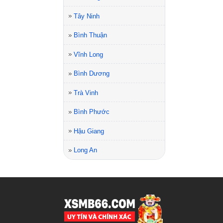
???? TK 2 
Tây Ninh
???? 3
Bình Thuận
Nam ng
Vĩnh Long
Dự đoán và
miền Nam đ
Bình Dương
rơi liên t
anh em th
Trà Vinh
Soi cầu
Bình Phước
Hậu Giang
Long An