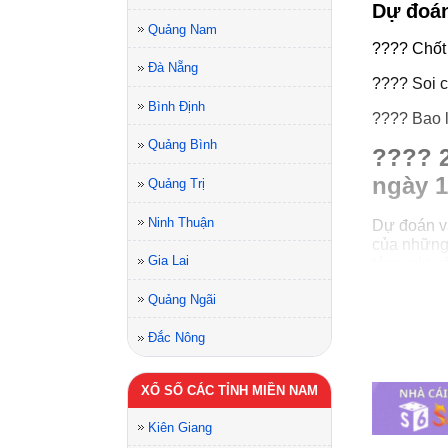
Dự đoán
Quảng Nam
???? Chốt
Đà Nẵng
???? Soi c
Bình Định
???? Bao l
Quảng Bình
???? 2
ngày 1
Quảng Trị
Ninh Thuận
Dự đoán và
của những 
Gia Lai
tám
xskt
xổ
nhất của c
Quảng Ngãi
cặp số may
Dự đoán
Đắc Nông
ngày 10
XỔ SỐ CÁC TỈNH MIỀN NAM
???? Loto
Kiên Giang
???? Cặp 