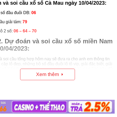
 và soi cầu xổ số Cà Mau ngày 10/04/2023:
 số đầu đuôi DB:
06
ầu giải tám:
79
ô 2 số:
06 – 64 – 70
. Dự đoán và soi cầu xổ số miền Nam
0/04/2023:
 soi cầu tổng hợp hôm nay sẽ đưa ra cho anh em thông tin
cặp lô đẹp, những bộ số đầu đuôi lô tô vip, giải đặc biệt, giải
 số kiến thiết miền Nam xuất hiện trong thời gian 7 kỳ gần đây
ác các đài MN chủ nhật triều hôm nay để anh em soi cầu chọn
Xem thêm
 mắn nhất trong ngày 10/04/2023 với độ chính xác ăn cao:
 soi cầu và thống kê XS TP HCM hôm nay
/04/2023:
 gan:
31 – 76 – 78 – 82 – 59
số về nhiều nhất:
14 – 46 – 91 – 36 – 98