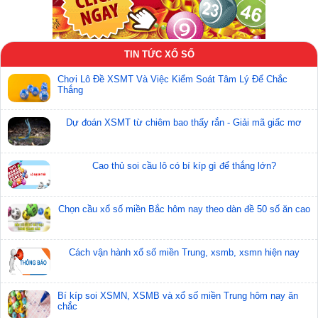
34 – 50
???? TK 2 số cuối giải ĐB:
90 – 87 – 67 – 18 – 00 – 03 – 14
TIN TỨC XỔ SỐ
???? 3. Dự đoán và soi cầu bạch thủ
miền Nam ngày 10/06/2023:
Chơi Lô Đề XSMT Và Việc Kiểm Soát Tâm Lý Để Chắc
Thắng
Dự đoán và soi cầu Nam ngày 10/06/2023 tìm lô tô bạch thủ
của các đài miền Nam được chuẩn đoán từ các vị trí trong
Dự đoán XSMT từ chiêm bao thấy rắn - Giải mã giấc mơ
bảng kết quả có thời gian rơi liên tiếp trong 3 kỳ liên tiếp
được hệ thống tổng hợp dưới đây, cho anh em tham khảo:
Cao thủ soi cầu lô có bí kíp gì để thắng lớn?
Soi cầu lô tô bạch thủ TP HCM 10/06/2023
Chọn cầu xổ số miền Bắc hôm nay theo dàn đề 50 số ăn cao
Cách vận hành xổ số miền Trung, xsmb, xsmn hiện nay
Bí kíp soi XSMN, XSMB và xổ số miền Trung hôm nay ăn
chắc