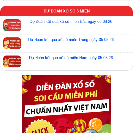
42 – 26
DỰ ĐOÁN XỔ SỐ 3 MIỀN
???? TK 2 số cuối giải ĐB:
68 – 52 – 63 – 67 – 86 – 83 – 03
Dự đoán kết quả xổ số miền Bắc ngày 05.08.26
Dự đoán soi cầu và thống kê XS Bình Phước
hôm nay ngày 10/06/2023:
Dự đoán kết quả xổ số miền Trung ngày 05.08.26
???? Loto gan:
74 – 07 – 70 – 48 – 50
???? Cặp số về nhiều nhất:
83 – 75 – 83 – 70 – 18
Dự đoán kết quả xổ số miền Nam ngày 05.08.26
???? Thống kê giải tám Bình Phước:
21 – 16 – 13 – 95 – 44
– 86 – 92
???? TK 2 số cuối giải ĐB:
09 – 83 – 74 – 20 – 09 – 95 – 07
Dự đoán soi cầu và thống kê XS Hậu Giang
hôm nay ngày 10/06/2023:
???? Loto gan:
02 – 40 – 20 – 81 – 33
???? Cặp số về nhiều nhất:
67 – 10 – 06 – 74 – 11
???? Thống kê giải tám Hậu Giang:
11 – 60 – 08 – 09 – 36 –