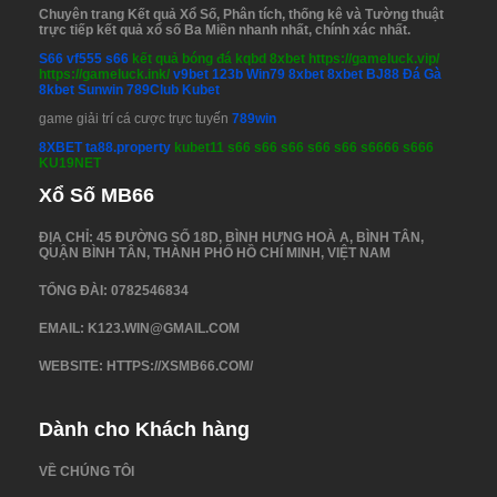
Chuyên trang Kết quả Xổ Số, Phân tích, thống kê và Tường thuật
trực tiếp kết quả xổ số Ba Miền nhanh nhất, chính xác nhất.
S66
vf555
s66
kết quả bóng đá
kqbd
8xbet
https://gameluck.vip/
https://gameluck.ink/
v9bet
123b
Win79
8xbet
8xbet
BJ88 Đá Gà
8kbet
Sunwin
789Club
Kubet
game giải trí cá cược trực tuyến
789win
8XBET
ta88.property
kubet11
s66
s66
s66
s66
s66
s6666
s666
KU19NET
Xổ Số MB66
ĐỊA CHỈ: 45 ĐƯỜNG SỐ 18D, BÌNH HƯNG HOÀ A, BÌNH TÂN,
QUẬN BÌNH TÂN, THÀNH PHỐ HỒ CHÍ MINH, VIỆT NAM
TỔNG ĐÀI: 0782546834
EMAIL:
K123.WIN@GMAIL.COM
WEBSITE: HTTPS://XSMB66.COM/
Dành cho Khách hàng
Bạch thủ lô tô rơi 3 ngày lô XSKH ngày 10/06/2023
VỀ CHÚNG TÔI