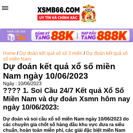
Home
/
Dự đoán kết quả xổ số 3 miền
/
Dự đoán kết quả xổ
số miền Nam
Dự đoán kết quả xổ số miền
Nam ngày 10/06/2023
Ngày : 10/06/2023
???? 1.
Soi Cầu 24/7 Kết quả Xổ Số
Miền Nam và dự đoán Xsmn hôm nay
ngày 10/06/2023:
Dự đoán và soi cầu xổ số miền Nam ngày 10/06/2023 do
các chuyên gia chốt số hàng đầu khu vực đưa ra siêu
chuẩn, hoàn toàn miễn phí, các giải đặc biệt miền Nam