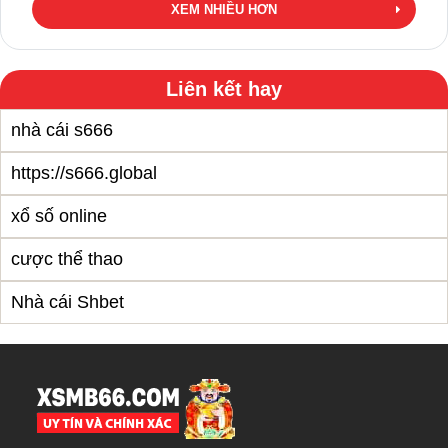
XEM NHIỀU HƠN
Liên kết hay
nhà cái s666
Bạch thủ lô tô rơi 3 ngày lô XSKH ngày 10/06/2023
https://s666.global
xổ số online
Soi cầu lô tô bạch thủ Bình Phước
10/06/2023
cược thể thao
Nhà cái Shbet