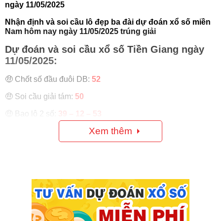
ngày 11/05/2025
Nhận định và soi cầu lô đẹp ba đài dự đoán xổ số miền
Nam hôm nay ngày 11/05/2025 trúng giải
Dự đoán và soi cầu xổ số Tiền Giang ngày
11/05/2025:
🤑 Chốt số đầu đuôi DB:
52
🤑 Soi cầu giải tám:
50
🤑 Bao lô 2 số:
39 – 12 – 53
Xem thêm
Dự đoán và soi cầu xổ số Kiên Giang ngày
11/05/2025:
🤑 Chốt số đầu đuôi DB:
30
🤑 Soi cầu giải tám:
37
🤑 Bao lô 2 số:
49 – 83 – 18
Dự đoán và soi cầu xổ số Đà Lạt ngày