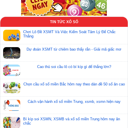
TIN TỨC XỔ SỐ
Chơi Lô Đề XSMT Và Việc Kiểm Soát Tâm Lý Để Chắc
Thắng
Dự đoán XSMT từ chiêm bao thấy rắn - Giải mã giấc mơ
Cao thủ soi cầu lô có bí kíp gì để thắng lớn?
Chọn cầu xổ số miền Bắc hôm nay theo dàn đề 50 số ăn cao
Cách vận hành xổ số miền Trung, xsmb, xsmn hiện nay
Bí kíp soi XSMN, XSMB và xổ số miền Trung hôm nay ăn
chắc