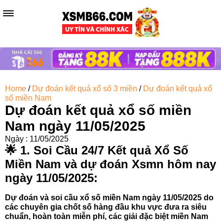
Home
/
Dự đoán kết quả xổ số 3 miền
/
Dự đoán kết quả xổ
số miền Nam
Dự đoán kết quả xổ số miền
Nam ngày 11/05/2025
Ngày : 11/05/2025
🌟 1.
Soi Cầu 24/7 Kết quả Xổ Số
Miền Nam và dự đoán Xsmn hôm nay
ngày 11/05/2025:
Dự đoán và soi cầu xổ số miền Nam ngày 11/05/2025 do
các chuyên gia chốt số hàng đầu khu vực đưa ra siêu
chuẩn, hoàn toàn miễn phí, các giải đặc biệt miền Nam