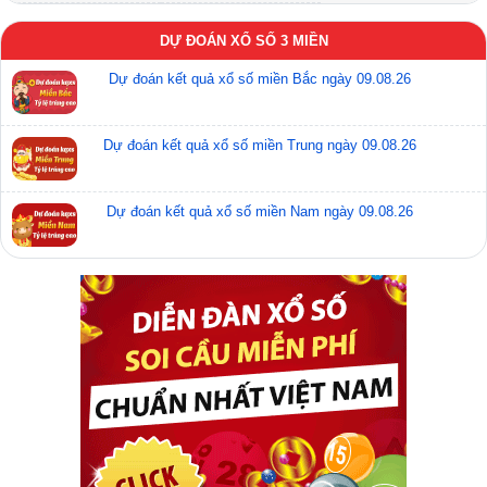
🤑 Cặp số về nhiều nhất:
03 – 73 – 83 – 96 – 80
DỰ ĐOÁN XỔ SỐ 3 MIỀN
🤑 Thống kê giải tám Bình Thuận:
90 – 15 – 28 – 68 – 42 –
48 – 51
Dự đoán kết quả xổ số miền Bắc ngày 09.08.26
🤑 TK 2 số cuối giải ĐB:
82 – 37 – 12 – 37 – 14 – 89 – 87
Dự đoán kết quả xổ số miền Trung ngày 09.08.26
🌟 3. Dự đoán và soi cầu bạch thủ
miền Nam ngày 11/06/2026:
Dự đoán kết quả xổ số miền Nam ngày 09.08.26
Dự đoán và soi cầu Nam ngày 11/06/2026 tìm lô tô bạch thủ
của các đài miền Nam được chuẩn đoán từ các vị trí trong
bảng kết quả có thời gian rơi liên tiếp trong 3 kỳ liên tiếp
được hệ thống tổng hợp dưới đây, cho anh em tham khảo:
Soi cầu lô tô bạch thủ Tây Ninh 11/06/2026