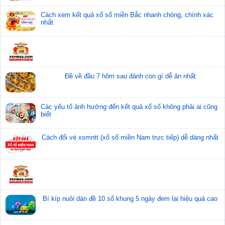
Bạch thủ lô tô rơi 3 ngày lô XSKH ngày 11/06/2026
Cách xem kết quả xổ số miền Bắc nhanh chóng, chính xác
nhất
Soi cầu lô tô bạch thủ An Giang 11/06/2026
Đề về đầu 7 hôm sau đánh con gì dễ ăn nhất
Các yếu tố ảnh hưởng đến kết quả xổ số không phải ai cũng
biết
Cách đổi vé xsmntt (xổ số miền Nam trực tiếp) dễ dàng nhất
Bí kíp nuôi dàn đề 10 số khung 5 ngày đem lại hiệu quả cao