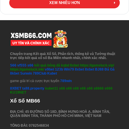
XEM NHIỀU HƠN
Chuyên trang Kết quả Xổ Số, Phân tích, thống kê và Tường thuật
trực tiếp kết quả xổ số Ba Miền nhanh nhất, chính xác nhất.
S66
vf555
s66
kết quả bóng đá
kqbd
8xbet
https://gameluck.vip/
https://gameluck.ink/
v9bet
123b
Win79
8xbet
8xbet
BJ88 Đá Gà
8kbet
Sunwin
789Club
Kubet
game giải trí cá cược trực tuyến
789win
8XBET
ta88.property
kubet11
s66
s66
s66
s66
s66
s6666
s666
KU19NET
Xổ Số MB66
ĐỊA CHỈ: 45 ĐƯỜNG SỐ 18D, BÌNH HƯNG HOÀ A, BÌNH TÂN,
QUẬN BÌNH TÂN, THÀNH PHỐ HỒ CHÍ MINH, VIỆT NAM
TỔNG ĐÀI: 0782546834