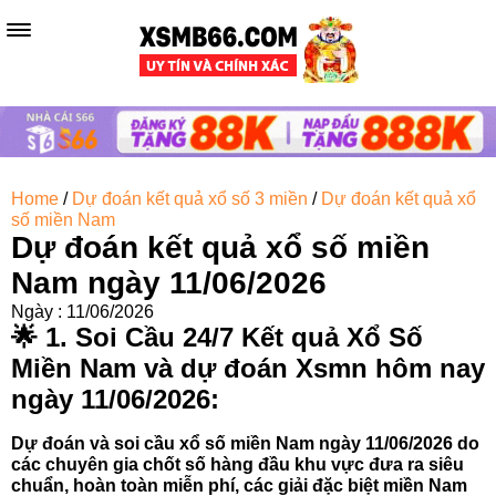
Home
/
Dự đoán kết quả xổ số 3 miền
/
Dự đoán kết quả xổ
số miền Nam
Dự đoán kết quả xổ số miền
Nam ngày 11/06/2026
Ngày : 11/06/2026
🌟 1.
Soi Cầu 24/7 Kết quả Xổ Số
Miền Nam và dự đoán Xsmn hôm nay
ngày 11/06/2026:
Dự đoán và soi cầu xổ số miền Nam ngày 11/06/2026 do
các chuyên gia chốt số hàng đầu khu vực đưa ra siêu
chuẩn, hoàn toàn miễn phí, các giải đặc biệt miền Nam