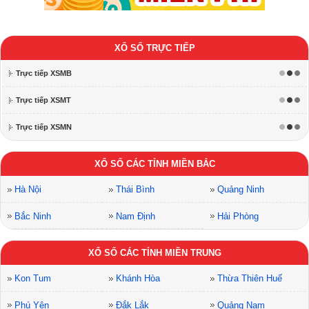
11/06/2026:
🤑 Chốt số đầu đuôi DB:
64
XỔ SỐ TRỰC TIẾP
🤑 Soi cầu giải tám:
21
Trực tiếp XSMB
🤑 Bao lô 2 số:
58 – 57 – 70
Trực tiếp XSMT
🌟 2. Dự đoán và soi cầu xổ số miền
Nam ngày 11/06/2026:
Trực tiếp XSMN
Dự đoán và soi cầu tổng hợp hôm nay sẽ đưa ra cho anh
XỔ SỐ CÁC TỈNH MIỀN BẮC
em thông tin của những cặp lô đẹp, những bộ số đầu đuôi lô
tô vip, giải đặc biệt, giải tám
xskt
xổ số kiến thiết miền Nam
Hà Nội
Thái Bình
Quảng Ninh
xuất hiện trong thời gian 7 kỳ gần đây nhất của các các đài
MN chủ nhật triều hôm nay để anh em soi cầu chọn cặp số
Bắc Ninh
Nam Định
Hải Phòng
may mắn nhất trong ngày 11/06/2026 với độ chính xác ăn
cao:
XỔ SỐ CÁC TỈNH MIỀN TRUNG
Dự đoán soi cầu và thống kê XS Tây Ninh
hôm nay ngày 11/06/2026:
Kon Tum
Khánh Hòa
Thừa Thiên Huế
🤑 Loto gan:
89 – 70 – 88 – 28 – 12
Phú Yên
Đắk Lắk
Quảng Nam