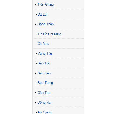
Tiền Giang
🤑 TK 2 số
Đà Lạt
Dự đoán
ngày 12
Đồng Tháp
🤑 Loto ga
TP Hồ Chí Minh
🤑 Cặp số 
Cà Mau
🤑 Thống 
Vũng Tàu
🤑 TK 2 số
Bến Tre
Dự đoán
ngày 12
Bạc Liêu
🤑 Loto ga
Sóc Trăng
🤑 Cặp số 
Cần Thơ
🤑 Thống 
Đồng Nai
🤑 TK 2 số
An Giang