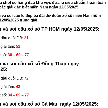
a chốt số hàng đầu khu vực đưa ra siêu chuẩn, hoàn toàn
 các giải đặc biệt miền Nam ngày 12/05/2025
 và soi cầu lô đẹp ba đài dự đoán xổ số miền Nam hôm
12/05/2025 trúng giải
 và soi cầu xổ số TP HCM ngày 12/05/2025:
ố đầu đuôi DB:
21
 giải tám:
52
2 số:
36 – 69 – 77
 và soi cầu xổ số Đồng Tháp ngày
025:
ố đầu đuôi DB:
72
 giải tám:
43
2 số:
34 – 89 – 77
 và soi cầu xổ số Cà Mau ngày 12/05/2025: