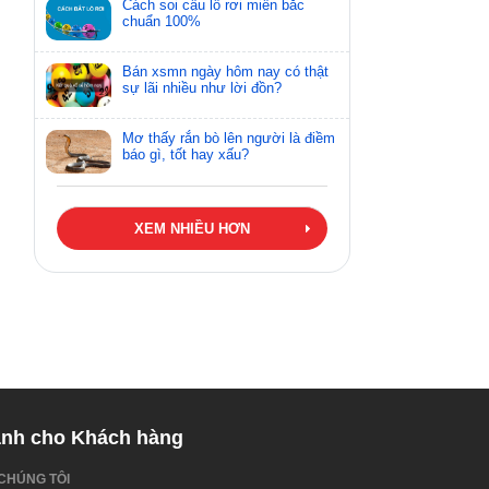
Cách soi cầu lô rơi miền bắc
chuẩn 100%
Bán xsmn ngày hôm nay có thật
sự lãi nhiều như lời đồn?
Mơ thấy rắn bò lên người là điềm
báo gì, tốt hay xấu?
XEM NHIỀU HƠN
nh cho Khách hàng
CHÚNG TÔI