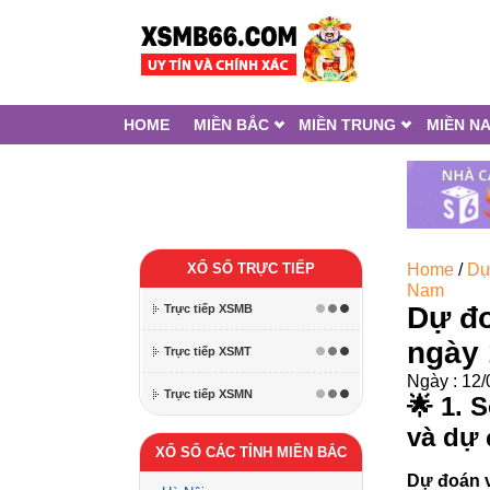
HOME
MIỀN BẮC
MIỀN TRUNG
MIỀN N
XỔ SỐ TRỰC TIẾP
Home
/
Dự
Nam
Dự đo
Trực tiếp XSMB
ngày 
Trực tiếp XSMT
Ngày : 12
Trực tiếp XSMN
🌟 1.
S
và dự 
XỔ SỐ CÁC TỈNH MIỀN BẮC
Dự đoán v