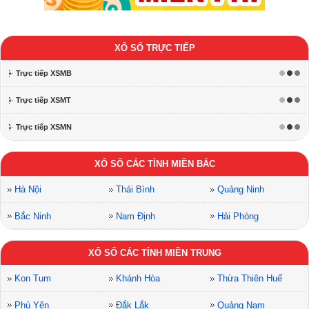
12/06/2025:
🤑 Chốt số đầu đuôi DB:
07
XỔ SỐ TRỰC TIẾP
🤑 Soi cầu giải tám:
65
Trực tiếp XSMB
🤑 Bao lô 2 số:
79 – 00 – 89
Trực tiếp XSMT
🌟 2. Dự đoán và soi cầu xổ số miền
Nam ngày 12/06/2025:
Trực tiếp XSMN
Dự đoán và soi cầu tổng hợp hôm nay sẽ đưa ra cho anh
XỔ SỐ CÁC TỈNH MIỀN BẮC
em thông tin của những cặp lô đẹp, những bộ số đầu đuôi lô
tô vip, giải đặc biệt, giải tám
xskt
xổ số kiến thiết miền Nam
Hà Nội
Thái Bình
Quảng Ninh
xuất hiện trong thời gian 7 kỳ gần đây nhất của các các đài
MN chủ nhật triều hôm nay để anh em soi cầu chọn cặp số
Bắc Ninh
Nam Định
Hải Phòng
may mắn nhất trong ngày 12/06/2025 với độ chính xác ăn
cao:
XỔ SỐ CÁC TỈNH MIỀN TRUNG
Dự đoán soi cầu và thống kê XS Tây Ninh
hôm nay ngày 12/06/2025:
Kon Tum
Khánh Hòa
Thừa Thiên Huế
🤑 Loto gan:
46 – 42 – 41 – 93 – 44
Phú Yên
Đắk Lắk
Quảng Nam