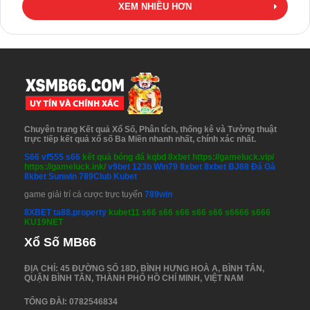
XEM NHIỀU HƠN
Chuyên trang Kết quả Xổ Số, Phân tích, thống kê và Tường thuật
trực tiếp kết quả xổ số Ba Miền nhanh nhất, chính xác nhất.
S66
vf555
s66
kết quả bóng đá
kqbd
8xbet
https://gameluck.vip/
https://gameluck.ink/
v9bet
123b
Win79
8xbet
8xbet
BJ88 Đá Gà
8kbet
Sunwin
789Club
Kubet
game giải trí cá cược trực tuyến
789win
8XBET
ta88.property
kubet11
s66
s66
s66
s66
s66
s6666
s666
KU19NET
Xổ Số MB66
ĐỊA CHỈ: 45 ĐƯỜNG SỐ 18D, BÌNH HƯNG HOÀ A, BÌNH TÂN,
QUẬN BÌNH TÂN, THÀNH PHỐ HỒ CHÍ MINH, VIỆT NAM
TỔNG ĐÀI: 0782546834