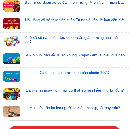
Bật mí dự đoán xổ số đài miền Trung, Miền Nam, miền Bắc
Hội đồng xổ số trực tiếp miền Trung và vấn đề bạn cần biết
Lô tô xổ số đài miền Bắc có cơ cấu giải thưởng như thế
nào?
Bí kíp nuôi dàn đề 10 số khung 5 ngày đem lại hiệu quả cao
Bạch thủ lô tô rơi 3 ngày lô XSKH ngày 12/06/2025
Cách soi cầu lô rơi miền bắc chuẩn 100%
Soi cầu lô tô bạch thủ Bình Thuận
12/06/2025
Bán xsmn ngày hôm nay có thật sự lãi nhiều như lời đồn?
Mơ thấy rắn bò lên người là điềm báo gì, tốt hay xấu?