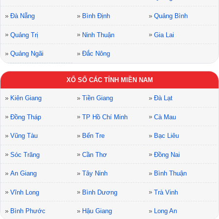
MN chủ nhật triều hôm nay để anh em soi cầu chọn cặp số
Đà Nẵng
Bình Định
Quảng Bình
may mắn nhất trong ngày 12/10/2024 với độ chính xác ăn
cao:
Quảng Trị
Ninh Thuận
Gia Lai
Dự đoán soi cầu và thống kê XS TP HCM
Quảng Ngãi
Đắc Nông
hôm nay ngày 12/10/2024:
🤑 Loto gan:
12 – 43 – 64 – 66 – 09
XỔ SỐ CÁC TỈNH MIỀN NAM
🤑 Cặp số về nhiều nhất:
45 – 16 – 66 – 03 – 04
Kiên Giang
Tiền Giang
Đà Lạt
🤑 Thống kê giải tám TP HCM:
39 – 26 – 42 – 39 – 61 – 43 –
Đồng Tháp
TP Hồ Chí Minh
Cà Mau
25
🤑 TK 2 số cuối giải ĐB:
00 – 10 – 51 – 54 – 02 – 72 – 99
Vũng Tàu
Bến Tre
Bạc Liêu
Dự đoán soi cầu và thống kê XS Long An
Sóc Trăng
Cần Thơ
Đồng Nai
hôm nay ngày 12/10/2024:
An Giang
Tây Ninh
Bình Thuận
🤑 Loto gan:
18 – 19 – 19 – 33 – 61
Vĩnh Long
Bình Dương
Trà Vinh
🤑 Cặp số về nhiều nhất:
76 – 42 – 84 – 98 – 67
Bình Phước
Hậu Giang
Long An
🤑 Thống kê giải tám Long An:
98 – 57 – 37 – 80 – 16 – 37 –