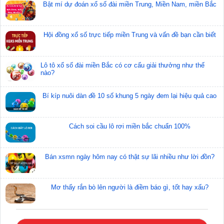
Soi cầu lô tô bạch thủ Long An 12/10/2024
Bật mí dự đoán xổ số đài miền Trung, Miền Nam, miền Bắc
Hội đồng xổ số trực tiếp miền Trung và vấn đề bạn cần biết
Lô tô xổ số đài miền Bắc có cơ cấu giải thưởng như thế
nào?
Bí kíp nuôi dàn đề 10 số khung 5 ngày đem lại hiệu quả cao
Cách soi cầu lô rơi miền bắc chuẩn 100%
Bán xsmn ngày hôm nay có thật sự lãi nhiều như lời đồn?
Mơ thấy rắn bò lên người là điềm báo gì, tốt hay xấu?