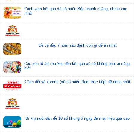
Bạch thủ lô tô rơi 3 ngày lô XSKH ngày 12/10/2025
Cách xem kết quả xổ số miền Bắc nhanh chóng, chính xác
nhất
Soi cầu lô tô bạch thủ Kiên Giang 12/10/2025
Đề về đầu 7 hôm sau đánh con gì dễ ăn nhất
Các yếu tố ảnh hưởng đến kết quả xổ số không phải ai cũng
biết
Cách đổi vé xsmntt (xổ số miền Nam trực tiếp) dễ dàng nhất
Bí kíp nuôi dàn đề 10 số khung 5 ngày đem lại hiệu quả cao