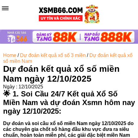
Home
/
Dự đoán kết quả xổ số 3 miền
/
Dự đoán kết quả xổ
số miền Nam
Dự đoán kết quả xổ số miền
Nam ngày 12/10/2025
Ngày : 12/10/2025
🌟 1.
Soi Cầu 24/7 Kết quả Xổ Số
Miền Nam và dự đoán Xsmn hôm nay
ngày 12/10/2025:
Dự đoán và soi cầu xổ số miền Nam ngày 12/10/2025 do
các chuyên gia chốt số hàng đầu khu vực đưa ra siêu
chuẩn, hoàn toàn miễn phí, các giải đặc biệt miền Nam