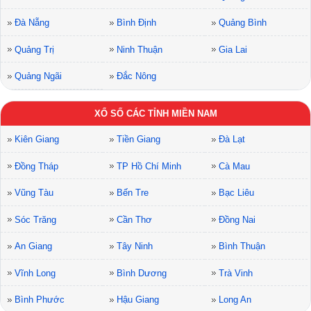
🤑 Cặp số về nhiều nhất:
25 – 58 – 10 – 74 – 49
Đà Nẵng
Bình Định
Quảng Bình
🤑 Thống kê giải tám Tiền Giang:
98 – 42 – 59 – 61 – 37 –
Quảng Trị
Ninh Thuận
Gia Lai
04 – 06
🤑 TK 2 số cuối giải ĐB:
09 – 99 – 74 – 90 – 60 – 12 – 24
Quảng Ngãi
Đắc Nông
Dự đoán soi cầu và thống kê XS Kiên Giang
XỔ SỐ CÁC TỈNH MIỀN NAM
hôm nay ngày 12/10/2025:
Kiên Giang
Tiền Giang
Đà Lạt
🤑 Loto gan:
64 – 70 – 42 – 50 – 35
Đồng Tháp
TP Hồ Chí Minh
Cà Mau
🤑 Cặp số về nhiều nhất:
54 – 44 – 13 – 43 – 52
🤑 Thống kê giải tám Kiên Giang:
08 – 53 – 63 – 49 – 13 –
Vũng Tàu
Bến Tre
Bạc Liêu
20 – 26
Sóc Trăng
Cần Thơ
Đồng Nai
🤑 TK 2 số cuối giải ĐB:
27 – 56 – 73 – 48 – 20 – 94 – 97
An Giang
Tây Ninh
Bình Thuận
Dự đoán soi cầu và thống kê XS Đà Lạt hôm
nay ngày 12/10/2025:
Vĩnh Long
Bình Dương
Trà Vinh
🤑 Loto gan:
27 – 50 – 15 – 18 – 82
Bình Phước
Hậu Giang
Long An