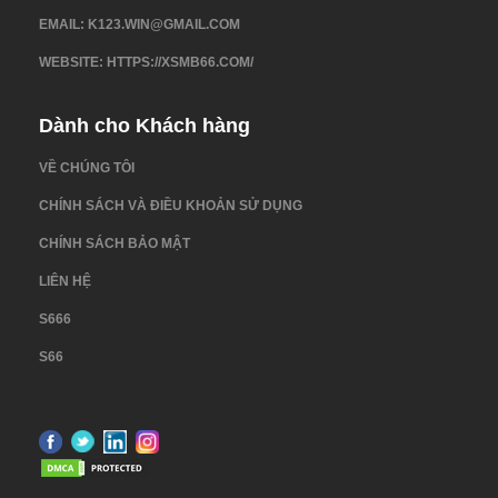
EMAIL:
K123.WIN@GMAIL.COM
Lưu ý:
Các dự đoán
trên đây của xổ số Miền Nam
WEBSITE: HTTPS://XSMB66.COM/
12/10/2025 chỉ mang tính chất tham khảo,cảm ơn các
bạn đã tin tưởng
xsmb66
. Chúc các bạn may mắn!
Dành cho Khách hàng
Tham khảo thêm thông tin của các dự đoán miền nam
ngày 12/10/2025: xsmb66.com, diendan.xsmb66.com.
VỀ CHÚNG TÔI
Có thể bạn quan tâm
CHÍNH SÁCH VÀ ĐIỀU KHOẢN SỬ DỤNG
Dự đoán kết quả xổ số miền Trung ngày 09/08/2026
CHÍNH SÁCH BẢO MẬT
Dự đoán kết quả xổ số miền Nam ngày 09/08/2026
LIÊN HỆ
Dự đoán kết quả xổ số miền Bắc ngày 09/08/2026
S666
S66