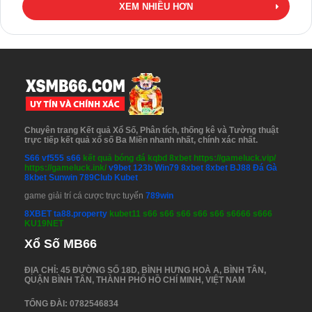
XEM NHIỀU HƠN
Chuyên trang Kết quả Xổ Số, Phân tích, thống kê và Tường thuật
trực tiếp kết quả xổ số Ba Miền nhanh nhất, chính xác nhất.
S66
vf555
s66
kết quả bóng đá
kqbd
8xbet
https://gameluck.vip/
https://gameluck.ink/
v9bet
123b
Win79
8xbet
8xbet
BJ88 Đá Gà
8kbet
Sunwin
789Club
Kubet
game giải trí cá cược trực tuyến
789win
8XBET
ta88.property
kubet11
s66
s66
s66
s66
s66
s6666
s666
KU19NET
Xổ Số MB66
ĐỊA CHỈ: 45 ĐƯỜNG SỐ 18D, BÌNH HƯNG HOÀ A, BÌNH TÂN,
QUẬN BÌNH TÂN, THÀNH PHỐ HỒ CHÍ MINH, VIỆT NAM
TỔNG ĐÀI: 0782546834
Bạch thủ lô tô rơi 3 ngày lô XSKH ngày 12/10/2025