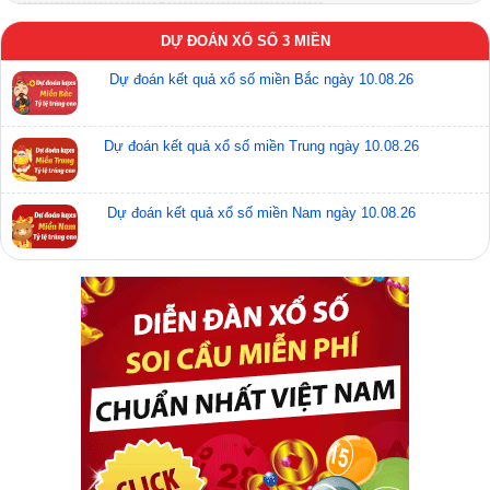
???? Cặp số về nhiều nhất:
19 – 03 – 26 – 61 – 91
DỰ ĐOÁN XỔ SỐ 3 MIỀN
???? Thống kê giải tám Cà Mau:
26 – 72 – 74 – 09 – 38 – 04
– 99
Dự đoán kết quả xổ số miền Bắc ngày 10.08.26
???? TK 2 số cuối giải ĐB:
21 – 01 – 05 – 44 – 31 – 30 – 64
Dự đoán kết quả xổ số miền Trung ngày 10.08.26
???? 3. Dự đoán và soi cầu bạch thủ
miền Nam ngày 13/03/2023:
Dự đoán kết quả xổ số miền Nam ngày 10.08.26
Dự đoán và soi cầu Nam ngày 13/03/2023 tìm lô tô bạch thủ
của các đài miền Nam được chuẩn đoán từ các vị trí trong
bảng kết quả có thời gian rơi liên tiếp trong 3 kỳ liên tiếp
được hệ thống tổng hợp dưới đây, cho anh em tham khảo:
Soi cầu lô tô bạch thủ TP HCM 13/03/2023