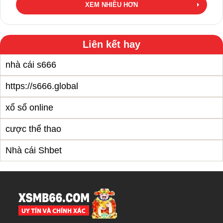
XEM NHIỀU HƠN
Liên kết hay
nhà cái s666
https://s666.global
xổ số online
cược thể thao
Nhà cái Shbet
Bạch thủ lô tô rơi 3 ngày lô XSKH ngày 13/03/2023