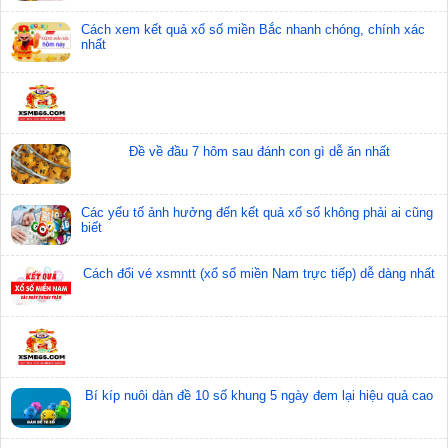
Bạch thủ lô tô rơi 3 ngày lô XSKH ngày 13/03/2023
Cách xem kết quả xổ số miền Bắc nhanh chóng, chính xác
nhất
Soi cầu lô tô bạch thủ Đồng Tháp 13/03/2023
Đề về đầu 7 hôm sau đánh con gì dễ ăn nhất
Các yếu tố ảnh hưởng đến kết quả xổ số không phải ai cũng
biết
Cách đổi vé xsmntt (xổ số miền Nam trực tiếp) dễ dàng nhất
Bí kíp nuôi dàn đề 10 số khung 5 ngày đem lại hiệu quả cao