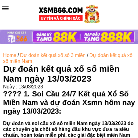
Home
/
Dự đoán kết quả xổ số 3 miền
/
Dự đoán kết quả xổ
số miền Nam
Dự đoán kết quả xổ số miền
Nam ngày 13/03/2023
Ngày : 13/03/2023
???? 1.
Soi Cầu 24/7 Kết quả Xổ Số
Miền Nam và dự đoán Xsmn hôm nay
ngày 13/03/2023:
Dự đoán và soi cầu xổ số miền Nam ngày 13/03/2023 do
các chuyên gia chốt số hàng đầu khu vực đưa ra siêu
chuẩn, hoàn toàn miễn phí, các giải đặc biệt miền Nam