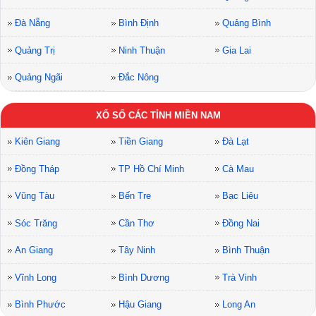
???? Cặp số về nhiều nhất:
11 – 38 – 26 – 56 – 81
Đà Nẵng
Bình Định
Quảng Bình
???? Thống kê giải tám TP HCM:
63 – 09 – 20 – 92 – 59 –
Quảng Trị
Ninh Thuận
Gia Lai
24 – 96
???? TK 2 số cuối giải ĐB:
16 – 80 – 22 – 65 – 45 – 09 – 84
Quảng Ngãi
Đắc Nông
Dự đoán soi cầu và thống kê XS Đồng Tháp
XỔ SỐ CÁC TỈNH MIỀN NAM
hôm nay ngày 13/03/2023:
Kiên Giang
Tiền Giang
Đà Lạt
???? Loto gan:
91 – 06 – 51 – 94 – 32
Đồng Tháp
TP Hồ Chí Minh
Cà Mau
???? Cặp số về nhiều nhất:
01 – 84 – 93 – 54 – 49
???? Thống kê giải tám Đồng Tháp:
30 – 62 – 89 – 96 – 86
Vũng Tàu
Bến Tre
Bạc Liêu
– 39 – 13
Sóc Trăng
Cần Thơ
Đồng Nai
???? TK 2 số cuối giải ĐB:
20 – 55 – 78 – 70 – 24 – 30 – 76
An Giang
Tây Ninh
Bình Thuận
Dự đoán soi cầu và thống kê XS Cà Mau
hôm nay ngày 13/03/2023:
Vĩnh Long
Bình Dương
Trà Vinh
???? Loto gan:
43 – 60 – 69 – 41 – 65
Bình Phước
Hậu Giang
Long An