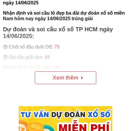
ngày 14/06/2025
Nhận định và soi cầu lô đẹp ba đài dự đoán xổ số miền
Nam hôm nay ngày 14/06/2025 trúng giải
Dự đoán và soi cầu xổ số TP HCM ngày
14/06/2025:
🤑 Chốt số đầu đuôi DB:
75
🤑 Soi cầu giải tám:
48
🤑 Bao lô 2 số:
23 – 91 – 26
Xem thêm
Dự đoán và soi cầu xổ số Long An ngày
14/06/2025:
🤑 Chốt số đầu đuôi DB:
11
🤑 Soi cầu giải tám:
48
🤑 Bao lô 2 số:
72 – 16 – 42
Dự đoán và soi cầu xổ số Bình Phước ngày