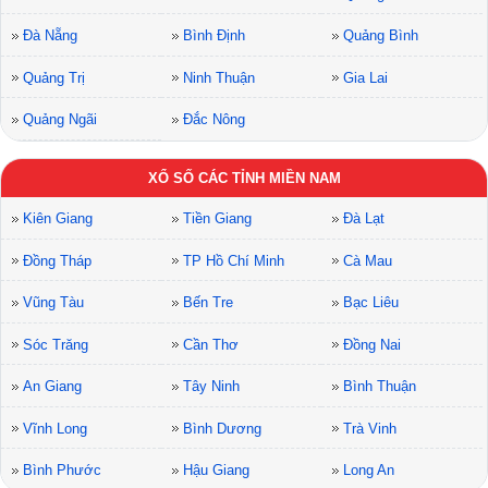
🤑 Cặp số về nhiều nhất:
64 – 51 – 59 – 32 – 54
Đà Nẵng
Bình Định
Quảng Bình
🤑 Thống kê giải tám Đồng Nai:
37 – 01 – 10 – 69 – 64 – 20
Quảng Trị
Ninh Thuận
Gia Lai
– 14
🤑 TK 2 số cuối giải ĐB:
10 – 76 – 81 – 18 – 15 – 47 – 88
Quảng Ngãi
Đắc Nông
Dự đoán soi cầu và thống kê XS Cần Thơ
XỔ SỐ CÁC TỈNH MIỀN NAM
hôm nay ngày 14/08/2024:
Kiên Giang
Tiền Giang
Đà Lạt
🤑 Loto gan:
38 – 98 – 00 – 07 – 87
Đồng Tháp
TP Hồ Chí Minh
Cà Mau
🤑 Cặp số về nhiều nhất:
02 – 81 – 66 – 43 – 16
🤑 Thống kê giải tám Cần Thơ:
01 – 94 – 23 – 77 – 53 – 49
Vũng Tàu
Bến Tre
Bạc Liêu
– 94
Sóc Trăng
Cần Thơ
Đồng Nai
🤑 TK 2 số cuối giải ĐB:
21 – 77 – 38 – 20 – 03 – 59 – 29
An Giang
Tây Ninh
Bình Thuận
Dự đoán soi cầu và thống kê XS Sóc Trăng
hôm nay ngày 14/08/2024:
Vĩnh Long
Bình Dương
Trà Vinh
🤑 Loto gan:
48 – 08 – 82 – 94 – 91
Bình Phước
Hậu Giang
Long An