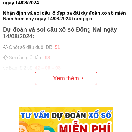
ngày 14/08/2024
Nhận định và soi cầu lô đẹp ba đài dự đoán xổ số miền
Nam hôm nay ngày 14/08/2024 trúng giải
Dự đoán và soi cầu xổ số Đồng Nai ngày
14/08/2024:
🤑 Chốt số đầu đuôi DB:
51
🤑 Soi cầu giải tám:
68
🤑 Bao lô 2 số:
42 – 00 – 08
Xem thêm
Dự đoán và soi cầu xổ số Cần Thơ ngày
14/08/2024:
🤑 Chốt số đầu đuôi DB:
51
🤑 Soi cầu giải tám:
05
🤑 Bao lô 2 số:
86 – 16 – 03
Dự đoán và soi cầu xổ số Sóc Trăng ngày