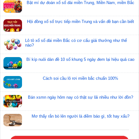
Bật mí dự đoán xổ số đài miền Trung, Miền Nam, miền Bắc
Hội đồng xổ số trực tiếp miền Trung và vấn đề bạn cần biết
Lô tô xổ số đài miền Bắc có cơ cấu giải thưởng như thế
nào?
Bí kíp nuôi dàn đề 10 số khung 5 ngày đem lại hiệu quả cao
Bạch thủ lô tô rơi 3 ngày lô XSKH ngày 14/08/2024
Cách soi cầu lô rơi miền bắc chuẩn 100%
Soi cầu lô tô bạch thủ Sóc Trăng 14/08/2024
Bán xsmn ngày hôm nay có thật sự lãi nhiều như lời đồn?
Mơ thấy rắn bò lên người là điềm báo gì, tốt hay xấu?