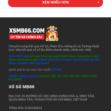
XEM NHIỀU HƠN
Chuyên trang Kết quả Xổ Số, Phân tích, thống kê và Tường thuật
trực tiếp kết quả xổ số Ba Miền nhanh nhất, chính xác nhất.
S66
vf555
s66
kết quả bóng đá
kqbd
8xbet
https://gameluck.vip/
https://gameluck.ink/
v9bet
123b
Win79
8xbet
8xbet
BJ88 Đá Gà
8kbet
Sunwin
789Club
Kubet
game giải trí cá cược trực tuyến
789win
8XBET
ta88.property
kubet11
s66
s66
s66
s66
s66
s6666
s666
KU19NET
Xổ Số MB66
ĐỊA CHỈ: 45 ĐƯỜNG SỐ 18D, BÌNH HƯNG HOÀ A, BÌNH TÂN,
QUẬN BÌNH TÂN, THÀNH PHỐ HỒ CHÍ MINH, VIỆT NAM
TỔNG ĐÀI: 0782546834