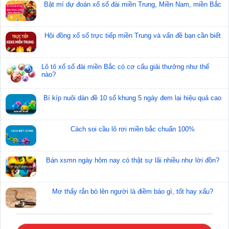
Bật mí dự đoán xổ số đài miền Trung, Miền Nam, miền Bắc
Hội đồng xổ số trực tiếp miền Trung và vấn đề bạn cần biết
Lô tô xổ số đài miền Bắc có cơ cấu giải thưởng như thế
nào?
Bí kíp nuôi dàn đề 10 số khung 5 ngày đem lại hiệu quả cao
Bạch thủ lô tô rơi 3 ngày lô XSKH ngày 14/09/2023
Cách soi cầu lô rơi miền bắc chuẩn 100%
Soi cầu lô tô bạch thủ Bình Thuận
14/09/2023
Bán xsmn ngày hôm nay có thật sự lãi nhiều như lời đồn?
Mơ thấy rắn bò lên người là điềm báo gì, tốt hay xấu?