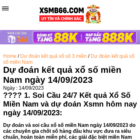
Home
/
Dự đoán kết quả xổ số 3 miền
/
Dự đoán kết quả xổ
số miền Nam
Dự đoán kết quả xổ số miền
Nam ngày 14/09/2023
Ngày : 14/09/2023
???? 1.
Soi Cầu 24/7 Kết quả Xổ Số
Miền Nam và dự đoán Xsmn hôm nay
ngày 14/09/2023:
Dự đoán và soi cầu xổ số miền Nam ngày 14/09/2023 do
các chuyên gia chốt số hàng đầu khu vực đưa ra siêu
chuẩn, hoàn toàn miễn phí, các giải đặc biệt miền Nam