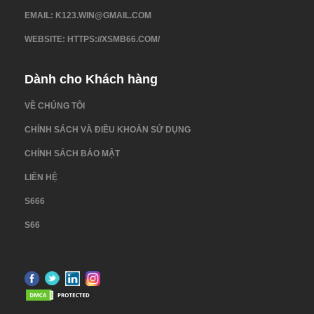
EMAIL:
K123.WIN@GMAIL.COM
Lưu ý:
Các dự đoán
trên đây của xổ số Miền Nam
WEBSITE: HTTPS://XSMB66.COM/
14/12/2025 chỉ mang tính chất tham khảo,cảm ơn các
bạn đã tin tưởng
xsmb66
. Chúc các bạn may mắn!
Dành cho Khách hàng
Tham khảo thêm thông tin của các dự đoán miền nam
ngày 14/12/2025: xsmb66.com, diendan.xsmb66.com.
VỀ CHÚNG TÔI
Có thể bạn quan tâm
CHÍNH SÁCH VÀ ĐIỀU KHOẢN SỬ DỤNG
Dự đoán kết quả xổ số miền Trung ngày 07/08/2026
CHÍNH SÁCH BẢO MẬT
Dự đoán kết quả xổ số miền Nam ngày 07/08/2026
LIÊN HỆ
Dự đoán kết quả xổ số miền Bắc ngày 07/08/2026
S666
S66