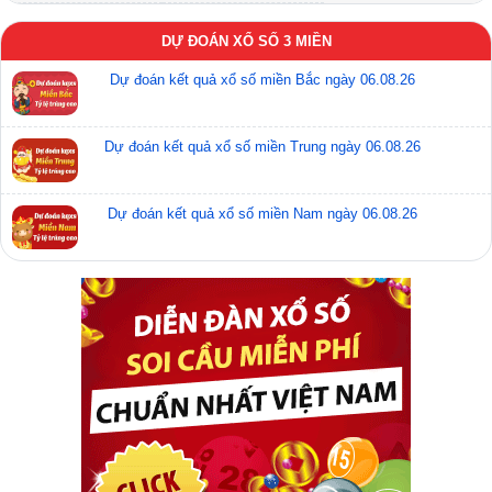
🤑 Cặp số về nhiều nhất:
56 – 22 – 19 – 58 – 66
DỰ ĐOÁN XỔ SỐ 3 MIỀN
🤑 Thống kê giải tám Đà Lạt:
84 – 60 – 44 – 32 – 73 – 34 –
60
Dự đoán kết quả xổ số miền Bắc ngày 06.08.26
🤑 TK 2 số cuối giải ĐB:
18 – 44 – 42 – 24 – 53 – 19 – 63
Dự đoán kết quả xổ số miền Trung ngày 06.08.26
🌟 3. Dự đoán và soi cầu bạch thủ
miền Nam ngày 14/12/2025:
Dự đoán kết quả xổ số miền Nam ngày 06.08.26
Dự đoán và soi cầu Nam ngày 14/12/2025 tìm lô tô bạch thủ
của các đài miền Nam được chuẩn đoán từ các vị trí trong
bảng kết quả có thời gian rơi liên tiếp trong 3 kỳ liên tiếp
được hệ thống tổng hợp dưới đây, cho anh em tham khảo:
Soi cầu lô tô bạch thủ Tiền Giang 14/12/2025