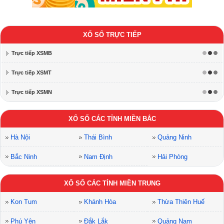
14/12/2025:
🤑 Chốt số đầu đuôi DB:
54
XỔ SỐ TRỰC TIẾP
🤑 Soi cầu giải tám:
26
Trực tiếp XSMB
🤑 Bao lô 2 số:
58 – 64 – 35
Trực tiếp XSMT
🌟 2. Dự đoán và soi cầu xổ số miền
Nam ngày 14/12/2025:
Trực tiếp XSMN
Dự đoán và soi cầu tổng hợp hôm nay sẽ đưa ra cho anh
XỔ SỐ CÁC TỈNH MIỀN BẮC
em thông tin của những cặp lô đẹp, những bộ số đầu đuôi lô
tô vip, giải đặc biệt, giải tám
xskt
xổ số kiến thiết miền Nam
Hà Nội
Thái Bình
Quảng Ninh
xuất hiện trong thời gian 7 kỳ gần đây nhất của các các đài
MN chủ nhật triều hôm nay để anh em soi cầu chọn cặp số
Bắc Ninh
Nam Định
Hải Phòng
may mắn nhất trong ngày 14/12/2025 với độ chính xác ăn
cao:
XỔ SỐ CÁC TỈNH MIỀN TRUNG
Dự đoán soi cầu và thống kê XS Tiền Giang
hôm nay ngày 14/12/2025:
Kon Tum
Khánh Hòa
Thừa Thiên Huế
🤑 Loto gan:
25 – 39 – 83 – 38 – 86
Phú Yên
Đắk Lắk
Quảng Nam