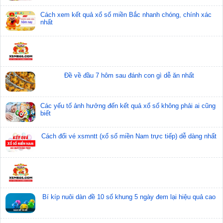
Bạch thủ lô tô rơi 3 ngày lô XSKH ngày 14/12/2025
Cách xem kết quả xổ số miền Bắc nhanh chóng, chính xác
nhất
Soi cầu lô tô bạch thủ Kiên Giang 14/12/2025
Đề về đầu 7 hôm sau đánh con gì dễ ăn nhất
Các yếu tố ảnh hưởng đến kết quả xổ số không phải ai cũng
biết
Cách đổi vé xsmntt (xổ số miền Nam trực tiếp) dễ dàng nhất
Bí kíp nuôi dàn đề 10 số khung 5 ngày đem lại hiệu quả cao