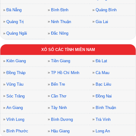
🤑 Cặp số về nhiều nhất:
49 – 54 – 00 – 79 – 00
Đà Nẵng
Bình Định
Quảng Bình
🤑 Thống kê giải tám TP HCM:
14 – 18 – 34 – 15 – 14 – 30 –
Quảng Trị
Ninh Thuận
Gia Lai
04
🤑 TK 2 số cuối giải ĐB:
96 – 84 – 15 – 52 – 78 – 25 – 09
Quảng Ngãi
Đắc Nông
Dự đoán soi cầu và thống kê XS Đồng Tháp
XỔ SỐ CÁC TỈNH MIỀN NAM
hôm nay ngày 15/07/2024:
Kiên Giang
Tiền Giang
Đà Lạt
🤑 Loto gan:
39 – 43 – 25 – 98 – 31
Đồng Tháp
TP Hồ Chí Minh
Cà Mau
🤑 Cặp số về nhiều nhất:
31 – 74 – 27 – 93 – 64
🤑 Thống kê giải tám Đồng Tháp:
56 – 36 – 53 – 00 – 51 –
Vũng Tàu
Bến Tre
Bạc Liêu
43 – 03
Sóc Trăng
Cần Thơ
Đồng Nai
🤑 TK 2 số cuối giải ĐB:
83 – 57 – 98 – 92 – 41 – 08 – 62
An Giang
Tây Ninh
Bình Thuận
Dự đoán soi cầu và thống kê XS Cà Mau
hôm nay ngày 15/07/2024:
Vĩnh Long
Bình Dương
Trà Vinh
🤑 Loto gan:
28 – 29 – 15 – 83 – 08
Bình Phước
Hậu Giang
Long An