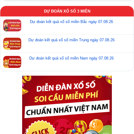
🤑 Cặp số về nhiều nhất:
38 – 43 – 25 – 17 – 92
DỰ ĐOÁN XỔ SỐ 3 MIỀN
🤑 Thống kê giải tám Cà Mau:
87 – 17 – 25 – 22 – 94 – 50 –
72
Dự đoán kết quả xổ số miền Bắc ngày 07.08.26
🤑 TK 2 số cuối giải ĐB:
73 – 92 – 71 – 79 – 64 – 78 – 59
Dự đoán kết quả xổ số miền Trung ngày 07.08.26
🌟 3. Dự đoán và soi cầu bạch thủ
miền Nam ngày 15/07/2024:
Dự đoán kết quả xổ số miền Nam ngày 07.08.26
Dự đoán và soi cầu Nam ngày 15/07/2024 tìm lô tô bạch thủ
của các đài miền Nam được chuẩn đoán từ các vị trí trong
bảng kết quả có thời gian rơi liên tiếp trong 3 kỳ liên tiếp
được hệ thống tổng hợp dưới đây, cho anh em tham khảo:
Soi cầu lô tô bạch thủ TP HCM 15/07/2024