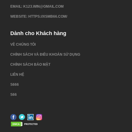
EMAIL:
K123.WIN@GMAIL.COM
Lưu ý:
Các dự đoán
trên đây của xổ số Miền Nam
WEBSITE: HTTPS://XSMB66.COM/
15/07/2024 chỉ mang tính chất tham khảo,cảm ơn các
bạn đã tin tưởng
xsmb66
. Chúc các bạn may mắn!
Dành cho Khách hàng
Tham khảo thêm thông tin của các dự đoán miền nam
ngày 15/07/2024: xsmb66.com, diendan.xsmb66.com.
VỀ CHÚNG TÔI
Có thể bạn quan tâm
CHÍNH SÁCH VÀ ĐIỀU KHOẢN SỬ DỤNG
Dự đoán kết quả xổ số miền Trung ngày 07/08/2026
CHÍNH SÁCH BẢO MẬT
Dự đoán kết quả xổ số miền Nam ngày 07/08/2026
LIÊN HỆ
Dự đoán kết quả xổ số miền Bắc ngày 07/08/2026
S666
S66