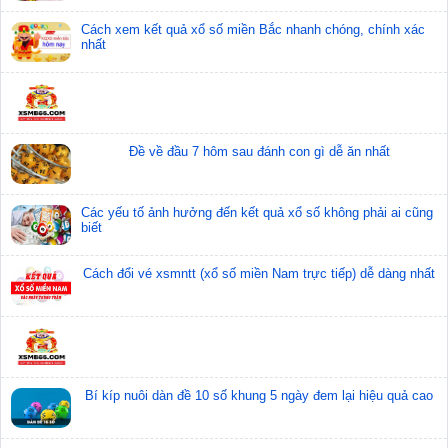
Bạch thủ lô tô rơi 3 ngày lô XSKH ngày 15/07/2024
Cách xem kết quả xổ số miền Bắc nhanh chóng, chính xác
nhất
Soi cầu lô tô bạch thủ Đồng Tháp 15/07/2024
Đề về đầu 7 hôm sau đánh con gì dễ ăn nhất
Các yếu tố ảnh hưởng đến kết quả xổ số không phải ai cũng
biết
Cách đổi vé xsmntt (xổ số miền Nam trực tiếp) dễ dàng nhất
Bí kíp nuôi dàn đề 10 số khung 5 ngày đem lại hiệu quả cao