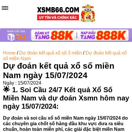
Home
/
Dự đoán kết quả xổ số 3 miền
/
Dự đoán kết quả xổ
số miền Nam
Dự đoán kết quả xổ số miền
Nam ngày 15/07/2024
Ngày : 15/07/2024
🌟 1.
Soi Cầu 24/7 Kết quả Xổ Số
Miền Nam và dự đoán Xsmn hôm nay
ngày 15/07/2024:
Dự đoán và soi cầu xổ số miền Nam ngày 15/07/2024 do
các chuyên gia chốt số hàng đầu khu vực đưa ra siêu
chuẩn, hoàn toàn miễn phí, các giải đặc biệt miền Nam