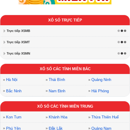
15/07/2025:
🤑 Chốt số đầu đuôi DB:
34
XỔ SỐ TRỰC TIẾP
🤑 Soi cầu giải tám:
46
Trực tiếp XSMB
🤑 Bao lô 2 số:
62 – 09 – 65
Trực tiếp XSMT
🌟 2. Dự đoán và soi cầu xổ số miền
Nam ngày 15/07/2025:
Trực tiếp XSMN
Dự đoán và soi cầu tổng hợp hôm nay sẽ đưa ra cho anh
XỔ SỐ CÁC TỈNH MIỀN BẮC
em thông tin của những cặp lô đẹp, những bộ số đầu đuôi lô
tô vip, giải đặc biệt, giải tám
xskt
xổ số kiến thiết miền Nam
Hà Nội
Thái Bình
Quảng Ninh
xuất hiện trong thời gian 7 kỳ gần đây nhất của các các đài
MN chủ nhật triều hôm nay để anh em soi cầu chọn cặp số
Bắc Ninh
Nam Định
Hải Phòng
may mắn nhất trong ngày 15/07/2025 với độ chính xác ăn
cao:
XỔ SỐ CÁC TỈNH MIỀN TRUNG
Dự đoán soi cầu và thống kê XS Bến Tre
hôm nay ngày 15/07/2025:
Kon Tum
Khánh Hòa
Thừa Thiên Huế
🤑 Loto gan:
92 – 68 – 08 – 30 – 54
Phú Yên
Đắk Lắk
Quảng Nam