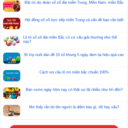
Bật mí dự đoán xổ số đài miền Trung, Miền Nam, miền Bắc
Hội đồng xổ số trực tiếp miền Trung và vấn đề bạn cần biết
Lô tô xổ số đài miền Bắc có cơ cấu giải thưởng như thế
nào?
Bí kíp nuôi dàn đề 10 số khung 5 ngày đem lại hiệu quả cao
Bạch thủ lô tô rơi 3 ngày lô XSKH ngày 15/07/2025
Cách soi cầu lô rơi miền bắc chuẩn 100%
Soi cầu lô tô bạch thủ Bạc Liêu 15/07/2025
Bán xsmn ngày hôm nay có thật sự lãi nhiều như lời đồn?
Mơ thấy rắn bò lên người là điềm báo gì, tốt hay xấu?