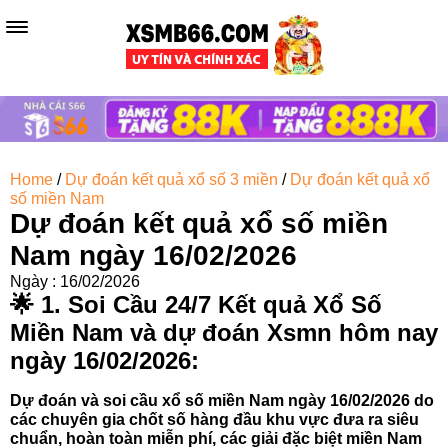
Home
/
Dự đoán kết quả xổ số 3 miền
/
Dự đoán kết quả xổ
số miền Nam
Dự đoán kết quả xổ số miền
Nam ngày 16/02/2026
Ngày : 16/02/2026
🌟 1.
Soi Cầu 24/7 Kết quả Xổ Số
Miền Nam và dự đoán Xsmn hôm nay
ngày 16/02/2026:
Dự đoán và soi cầu xổ số miền Nam ngày 16/02/2026 do
các chuyên gia chốt số hàng đầu khu vực đưa ra siêu
chuẩn, hoàn toàn miễn phí, các giải đặc biệt miền Nam