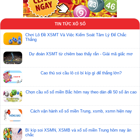
TIN TỨC XỔ SỐ
Chơi Lô Đề XSMT Và Việc Kiểm Soát Tâm Lý Để Chắc
Thắng
Dự đoán XSMT từ chiêm bao thấy rắn - Giải mã giấc mơ
Cao thủ soi cầu lô có bí kíp gì để thắng lớn?
Chọn cầu xổ số miền Bắc hôm nay theo dàn đề 50 số ăn cao
Cách vận hành xổ số miền Trung, xsmb, xsmn hiện nay
Bí kíp soi XSMN, XSMB và xổ số miền Trung hôm nay ăn
chắc