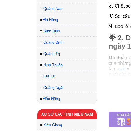
🤑 Chốt s
Quảng Nam
🤑 Soi cầu
Đà Nẵng
🤑 Bao lô 
Bình Định
🌟 2. 
Quảng Bình
ngày 1
Quảng Trị
Dự đoán và
của những 
Ninh Thuận
tám
xskt
xổ
nhất của c
Gia Lai
cặp số may
Quảng Ngãi
Dự đoán
ngày 16
Đắc Nông
🤑 Loto ga
XỔ SỐ CÁC TỈNH MIỀN NAM
🤑 Cặp số 
Kiên Giang
🤑 Thống 