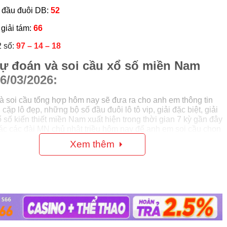
ố đầu đuôi DB:
52
 giải tám:
66
2 số:
97 – 14 – 18
Dự đoán và soi cầu xổ số miền Nam
6/03/2026:
 soi cầu tổng hợp hôm nay sẽ đưa ra cho anh em thông tin
cặp lô đẹp, những bộ số đầu đuôi lô tô vip, giải đặc biệt, giải
 số kiến thiết miền Nam xuất hiện trong thời gian 7 kỳ gần đây
ác các đài MN chủ nhật triều hôm nay để anh em soi cầu chọn
 mắn nhất trong ngày 16/03/2026 với độ chính xác ăn cao:
Xem thêm
 soi cầu và thống kê XS TP HCM hôm nay
/03/2026:
n:
24 – 98 – 27 – 79 – 92
về nhiều nhất:
36 – 28 – 66 – 84 – 58
kê giải tám TP HCM:
23 – 47 – 96 – 15 – 58 – 60 – 77