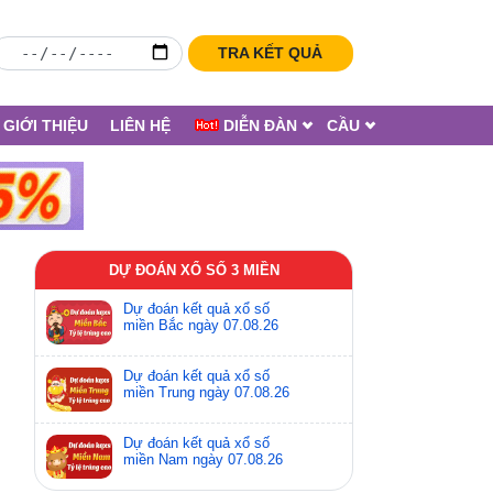
TRA KẾT QUẢ
GIỚI THIỆU
LIÊN HỆ
DIỄN ĐÀN
CẦU
DỰ ĐOÁN XỔ SỐ 3 MIỀN
Dự đoán kết quả xổ số
miền Bắc ngày 07.08.26
Dự đoán kết quả xổ số
miền Trung ngày 07.08.26
Dự đoán kết quả xổ số
miền Nam ngày 07.08.26