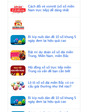
Cách đổi vé xsmntt (xổ số miền
Nam trực tiếp) dễ dàng nhất
Bí kíp nuôi dàn đề 10 số khung 5
ngày đem lại hiệu quả cao
Bật mí dự đoán xổ số đài miền
Trung, Miền Nam, miền Bắc
Hội đồng xổ số trực tiếp miền
Trung và vấn đề bạn cần biết
Lô tô xổ số đài miền Bắc có cơ
cấu giải thưởng như thế nào?
Bí kíp nuôi dàn đề 10 số khung 5
ngày đem lại hiệu quả cao