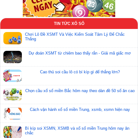
TIN TỨC XỔ SỐ
Chơi Lô Đề XSMT Và Việc Kiểm Soát Tâm Lý Để Chắc
Thắng
Dự đoán XSMT từ chiêm bao thấy rắn - Giải mã giấc mơ
Cao thủ soi cầu lô có bí kíp gì để thắng lớn?
Chọn cầu xổ số miền Bắc hôm nay theo dàn đề 50 số ăn cao
Cách vận hành xổ số miền Trung, xsmb, xsmn hiện nay
Bí kíp soi XSMN, XSMB và xổ số miền Trung hôm nay ăn
chắc