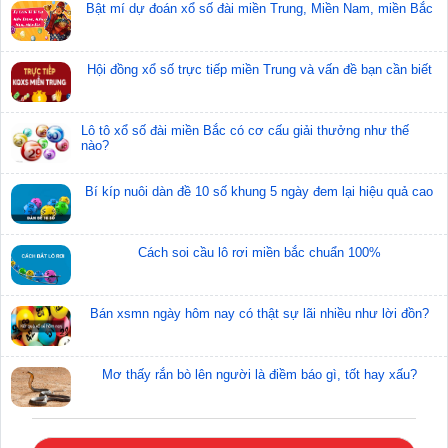
Bật mí dự đoán xổ số đài miền Trung, Miền Nam, miền Bắc
Hội đồng xổ số trực tiếp miền Trung và vấn đề bạn cần biết
Lô tô xổ số đài miền Bắc có cơ cấu giải thưởng như thế
nào?
Bí kíp nuôi dàn đề 10 số khung 5 ngày đem lại hiệu quả cao
Bạch thủ lô tô rơi 3 ngày lô XSKH ngày 16/08/2024
Cách soi cầu lô rơi miền bắc chuẩn 100%
Soi cầu lô tô bạch thủ Trà Vinh 16/08/2024
Bán xsmn ngày hôm nay có thật sự lãi nhiều như lời đồn?
Mơ thấy rắn bò lên người là điềm báo gì, tốt hay xấu?