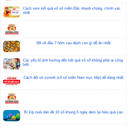
Bạch thủ lô tô rơi 3 ngày lô XSKH ngày 16/08/2024
Cách xem kết quả xổ số miền Bắc nhanh chóng, chính xác
nhất
Soi cầu lô tô bạch thủ Bình Dương
16/08/2024
Đề về đầu 7 hôm sau đánh con gì dễ ăn nhất
Các yếu tố ảnh hưởng đến kết quả xổ số không phải ai cũng
biết
Cách đổi vé xsmntt (xổ số miền Nam trực tiếp) dễ dàng nhất
Bí kíp nuôi dàn đề 10 số khung 5 ngày đem lại hiệu quả cao