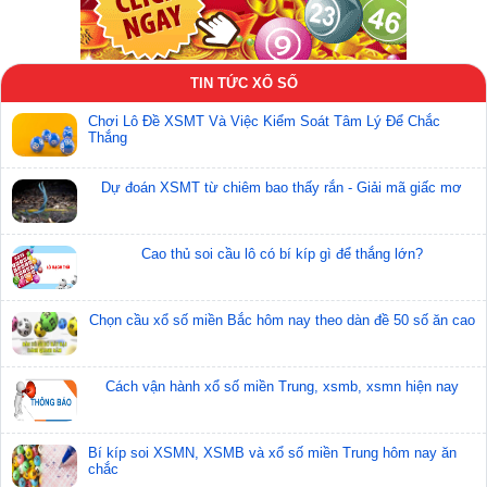
TIN TỨC XỔ SỐ
Chơi Lô Đề XSMT Và Việc Kiểm Soát Tâm Lý Để Chắc
Thắng
Dự đoán XSMT từ chiêm bao thấy rắn - Giải mã giấc mơ
Cao thủ soi cầu lô có bí kíp gì để thắng lớn?
Chọn cầu xổ số miền Bắc hôm nay theo dàn đề 50 số ăn cao
Cách vận hành xổ số miền Trung, xsmb, xsmn hiện nay
Bí kíp soi XSMN, XSMB và xổ số miền Trung hôm nay ăn
chắc