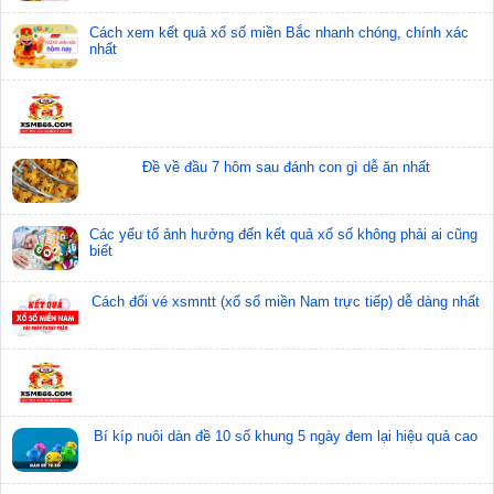
Bạch thủ lô tô rơi 3 ngày lô XSKH ngày 18/05/2023
Cách xem kết quả xổ số miền Bắc nhanh chóng, chính xác
nhất
Soi cầu lô tô bạch thủ An Giang 18/05/2023
Đề về đầu 7 hôm sau đánh con gì dễ ăn nhất
Các yếu tố ảnh hưởng đến kết quả xổ số không phải ai cũng
biết
Cách đổi vé xsmntt (xổ số miền Nam trực tiếp) dễ dàng nhất
Bí kíp nuôi dàn đề 10 số khung 5 ngày đem lại hiệu quả cao