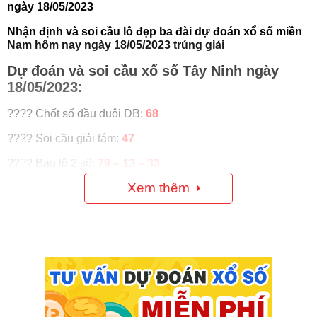
ngày 18/05/2023
Nhận định và soi cầu lô đẹp ba đài dự đoán xổ số miền
Nam hôm nay ngày 18/05/2023 trúng giải
Dự đoán và soi cầu xổ số Tây Ninh ngày
18/05/2023:
???? Chốt số đầu đuôi DB:
68
???? Soi cầu giải tám:
47
???? Bao lô 2 số:
79 – 13 – 33
Xem thêm
Dự đoán và soi cầu xổ số An Giang ngày
18/05/2023:
???? Chốt số đầu đuôi DB:
49
???? Soi cầu giải tám:
79
???? Bao lô 2 số:
25 – 67 – 08
Dự đoán và soi cầu xổ số Bình Thuận ngày