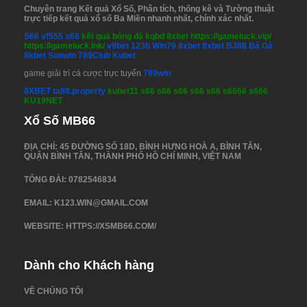
Chuyên trang Kết quả Xổ Số, Phân tích, thống kê và Tường thuật
Bạch thủ lô tô rơi 3 ngày lô XSKH ngày 18/05/2023
trực tiếp kết quả xổ số Ba Miền nhanh nhất, chính xác nhất.
S66
vf555
s66
kết quả bóng đá
kqbd
8xbet
https://gameluck.vip/
https://gameluck.ink/
v9bet
123b
Win79
8xbet
8xbet
BJ88 Đá Gà
Lưu ý:
Các dự đoán
trên đây của xổ số Miền Nam
8kbet
Sunwin
789Club
Kubet
18/05/2023 chỉ mang tính chất tham khảo,cảm ơn các
game giải trí cá cược trực tuyến
789win
bạn đã tin tưởng
xsmb66
. Chúc các bạn may mắn!
8XBET
ta88.property
kubet11
s66
s66
s66
s66
s66
s6666
s666
Tham khảo thêm thông tin của các dự đoán miền nam
KU19NET
ngày 18/05/2023: xsmb66.com, diendan.xsmb66.com.
Xổ Số MB66
Có thể bạn quan tâm
ĐỊA CHỈ: 45 ĐƯỜNG SỐ 18D, BÌNH HƯNG HOÀ A, BÌNH TÂN,
QUẬN BÌNH TÂN, THÀNH PHỐ HỒ CHÍ MINH, VIỆT NAM
Dự đoán kết quả xổ số miền Trung ngày 09/08/2026
TỔNG ĐÀI: 0782546834
Dự đoán kết quả xổ số miền Nam ngày 09/08/2026
Dự đoán kết quả xổ số miền Bắc ngày 09/08/2026
EMAIL:
K123.WIN@GMAIL.COM
WEBSITE: HTTPS://XSMB66.COM/
Dành cho Khách hàng
VỀ CHÚNG TÔI