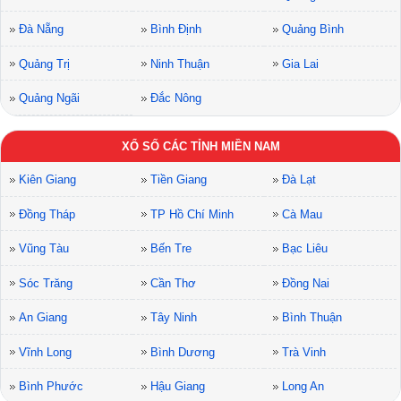
MN chủ nhật triều hôm nay để anh em soi cầu chọn cặp số
Đà Nẵng
Bình Định
Quảng Bình
may mắn nhất trong ngày 18/05/2024 với độ chính xác ăn
cao:
Quảng Trị
Ninh Thuận
Gia Lai
Dự đoán soi cầu và thống kê XS TP HCM
Quảng Ngãi
Đắc Nông
hôm nay ngày 18/05/2024:
? Loto gan:
66 – 81 – 33 – 31 – 36
XỔ SỐ CÁC TỈNH MIỀN NAM
? Cặp số về nhiều nhất:
63 – 38 – 07 – 89 – 69
Kiên Giang
Tiền Giang
Đà Lạt
? Thống kê giải tám TP HCM:
82 – 89 – 99 – 38 – 13 – 88 –
Đồng Tháp
TP Hồ Chí Minh
Cà Mau
29
? TK 2 số cuối giải ĐB:
53 – 21 – 84 – 73 – 45 – 50 – 86
Vũng Tàu
Bến Tre
Bạc Liêu
Dự đoán soi cầu và thống kê XS Long An
Sóc Trăng
Cần Thơ
Đồng Nai
hôm nay ngày 18/05/2024:
An Giang
Tây Ninh
Bình Thuận
? Loto gan:
47 – 39 – 77 – 50 – 02
Vĩnh Long
Bình Dương
Trà Vinh
? Cặp số về nhiều nhất:
92 – 98 – 71 – 04 – 23
Bình Phước
Hậu Giang
Long An
? Thống kê giải tám Long An:
31 – 06 – 94 – 99 – 18 – 15 –