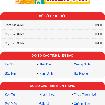
18/05/2024:
? Chốt số đầu đuôi DB:
52
XỔ SỐ TRỰC TIẾP
? Soi cầu giải tám:
03
Trực tiếp XSMB
? Bao lô 2 số:
38 – 19 – 62
Trực tiếp XSMT
Dự đoán và soi cầu xổ số Hậu Giang ngày
18/05/2024:
Trực tiếp XSMN
? Chốt số đầu đuôi DB:
41
XỔ SỐ CÁC TỈNH MIỀN BẮC
? Soi cầu giải tám:
50
Hà Nội
Thái Bình
Quảng Ninh
? Bao lô 2 số:
18 – 56 – 16
Bắc Ninh
Nam Định
Hải Phòng
? 2. Dự đoán và soi cầu xổ số miền
Nam ngày 18/05/2024:
XỔ SỐ CÁC TỈNH MIỀN TRUNG
Dự đoán và soi cầu tổng hợp hôm nay sẽ đưa ra cho anh
Kon Tum
Khánh Hòa
Thừa Thiên Huế
em thông tin của những cặp lô đẹp, những bộ số đầu đuôi lô
tô vip, giải đặc biệt, giải tám
xskt
xổ số kiến thiết miền Nam
Phú Yên
Đắk Lắk
Quảng Nam
xuất hiện trong thời gian 7 kỳ gần đây nhất của các các đài