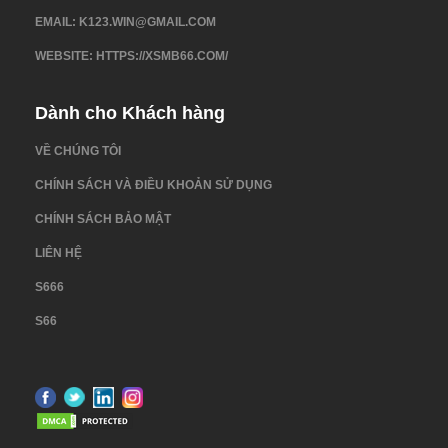
EMAIL:
K123.WIN@GMAIL.COM
WEBSITE: HTTPS://XSMB66.COM/
Dành cho Khách hàng
VỀ CHÚNG TÔI
CHÍNH SÁCH VÀ ĐIỀU KHOẢN SỬ DỤNG
CHÍNH SÁCH BẢO MẬT
LIÊN HỆ
S666
S66
Bạch thủ lô tô rơi 3 ngày lô XSKH ngày 18/05/2024