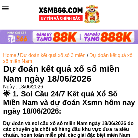
Home
/
Dự đoán kết quả xổ số 3 miền
/
Dự đoán kết quả xổ
số miền Nam
Dự đoán kết quả xổ số miền
Nam ngày 18/06/2026
Ngày : 18/06/2026
🌟 1.
Soi Cầu 24/7 Kết quả Xổ Số
Miền Nam và dự đoán Xsmn hôm nay
ngày 18/06/2026:
Dự đoán và soi cầu xổ số miền Nam ngày 18/06/2026 do
các chuyên gia chốt số hàng đầu khu vực đưa ra siêu
chuẩn, hoàn toàn miễn phí, các giải đặc biệt miền Nam