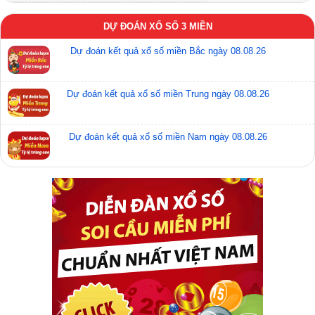
🤑 Cặp số về nhiều nhất:
96 – 86 – 88 – 51 – 69
DỰ ĐOÁN XỔ SỐ 3 MIỀN
🤑 Thống kê giải tám Bình Thuận:
19 – 65 – 31 – 48 – 63 –
44 – 44
Dự đoán kết quả xổ số miền Bắc ngày 08.08.26
🤑 TK 2 số cuối giải ĐB:
76 – 87 – 44 – 29 – 23 – 90 – 07
Dự đoán kết quả xổ số miền Trung ngày 08.08.26
🌟 3. Dự đoán và soi cầu bạch thủ
miền Nam ngày 18/06/2026:
Dự đoán kết quả xổ số miền Nam ngày 08.08.26
Dự đoán và soi cầu Nam ngày 18/06/2026 tìm lô tô bạch thủ
của các đài miền Nam được chuẩn đoán từ các vị trí trong
bảng kết quả có thời gian rơi liên tiếp trong 3 kỳ liên tiếp
được hệ thống tổng hợp dưới đây, cho anh em tham khảo:
Soi cầu lô tô bạch thủ Tây Ninh 18/06/2026