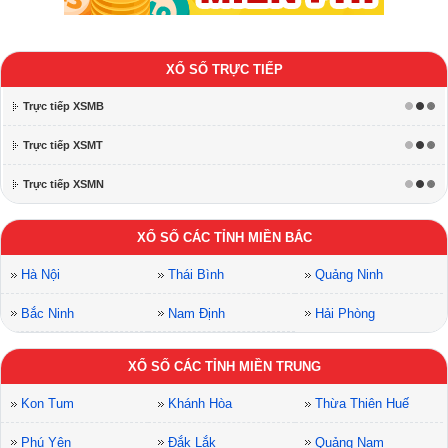
18/06/2026:
🤑 Chốt số đầu đuôi DB:
42
XỔ SỐ TRỰC TIẾP
🤑 Soi cầu giải tám:
62
Trực tiếp XSMB
🤑 Bao lô 2 số:
52 – 85 – 96
Trực tiếp XSMT
🌟 2. Dự đoán và soi cầu xổ số miền
Nam ngày 18/06/2026:
Trực tiếp XSMN
Dự đoán và soi cầu tổng hợp hôm nay sẽ đưa ra cho anh
XỔ SỐ CÁC TỈNH MIỀN BẮC
em thông tin của những cặp lô đẹp, những bộ số đầu đuôi lô
tô vip, giải đặc biệt, giải tám
xskt
xổ số kiến thiết miền Nam
Hà Nội
Thái Bình
Quảng Ninh
xuất hiện trong thời gian 7 kỳ gần đây nhất của các các đài
MN chủ nhật triều hôm nay để anh em soi cầu chọn cặp số
Bắc Ninh
Nam Định
Hải Phòng
may mắn nhất trong ngày 18/06/2026 với độ chính xác ăn
cao:
XỔ SỐ CÁC TỈNH MIỀN TRUNG
Dự đoán soi cầu và thống kê XS Tây Ninh
hôm nay ngày 18/06/2026:
Kon Tum
Khánh Hòa
Thừa Thiên Huế
🤑 Loto gan:
82 – 57 – 24 – 17 – 24
Phú Yên
Đắk Lắk
Quảng Nam