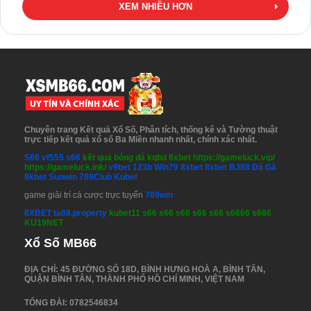
XEM NHIỀU HƠN
Chuyên trang Kết quả Xổ Số, Phân tích, thống kê và Tường thuật
trực tiếp kết quả xổ số Ba Miền nhanh nhất, chính xác nhất.
S66
vf555
s66
kết quả bóng đá
kqbd
8xbet
https://gameluck.vip/
https://gameluck.ink/
v9bet
123b
Win79
8xbet
8xbet
BJ88 Đá Gà
8kbet
Sunwin
789Club
Kubet
game giải trí cá cược trực tuyến
789win
8XBET
ta88.property
kubet11
s66
s66
s66
s66
s66
s6666
s666
KU19NET
Xổ Số MB66
ĐỊA CHỈ: 45 ĐƯỜNG SỐ 18D, BÌNH HƯNG HOÀ A, BÌNH TÂN,
QUẬN BÌNH TÂN, THÀNH PHỐ HỒ CHÍ MINH, VIỆT NAM
TỔNG ĐÀI: 0782546834