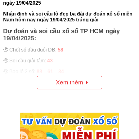
ngày 19/04/2025
Nhận định và soi cầu lô đẹp ba đài dự đoán xổ số miền
Nam hôm nay ngày 19/04/2025 trúng giải
Dự đoán và soi cầu xổ số TP HCM ngày
19/04/2025:
🤑 Chốt số đầu đuôi DB:
58
🤑 Soi cầu giải tám:
43
🤑 Bao lô 2 số:
88 – 61 – 34
Xem thêm
Dự đoán và soi cầu xổ số Long An ngày
19/04/2025:
🤑 Chốt số đầu đuôi DB:
87
🤑 Soi cầu giải tám:
16
🤑 Bao lô 2 số:
37 – 58 – 31
Dự đoán và soi cầu xổ số Bình Phước ngày