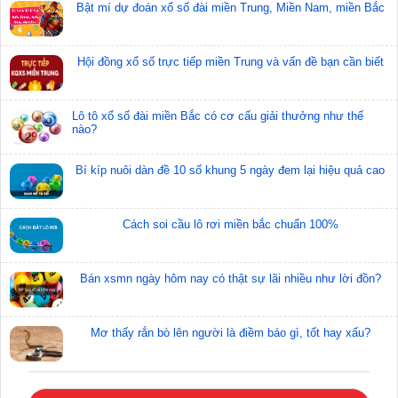
Soi cầu lô tô bạch thủ Long An 19/04/2025
Bật mí dự đoán xổ số đài miền Trung, Miền Nam, miền Bắc
Hội đồng xổ số trực tiếp miền Trung và vấn đề bạn cần biết
Lô tô xổ số đài miền Bắc có cơ cấu giải thưởng như thế
nào?
Bí kíp nuôi dàn đề 10 số khung 5 ngày đem lại hiệu quả cao
Cách soi cầu lô rơi miền bắc chuẩn 100%
Bán xsmn ngày hôm nay có thật sự lãi nhiều như lời đồn?
Mơ thấy rắn bò lên người là điềm báo gì, tốt hay xấu?