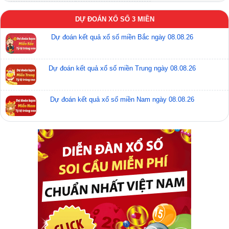
37
DỰ ĐOÁN XỔ SỐ 3 MIỀN
🤑 TK 2 số cuối giải ĐB:
14 – 20 – 69 – 70 – 64 – 06 – 44
Dự đoán kết quả xổ số miền Bắc ngày 08.08.26
Dự đoán soi cầu và thống kê XS Bình Phước
hôm nay ngày 19/04/2025:
Dự đoán kết quả xổ số miền Trung ngày 08.08.26
🤑 Loto gan:
27 – 74 – 80 – 05 – 15
🤑 Cặp số về nhiều nhất:
19 – 35 – 31 – 78 – 29
Dự đoán kết quả xổ số miền Nam ngày 08.08.26
🤑 Thống kê giải tám Bình Phước:
06 – 01 – 04 – 29 – 86 –
98 – 17
🤑 TK 2 số cuối giải ĐB:
82 – 76 – 04 – 47 – 91 – 06 – 02
Dự đoán soi cầu và thống kê XS Hậu Giang
hôm nay ngày 19/04/2025:
🤑 Loto gan:
90 – 70 – 14 – 29 – 23
🤑 Cặp số về nhiều nhất:
21 – 00 – 98 – 61 – 92
🤑 Thống kê giải tám Hậu Giang:
96 – 63 – 42 – 29 – 42 –