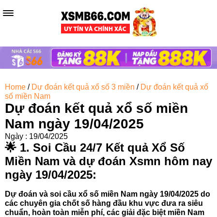
Home
/
Dự đoán kết quả xổ số 3 miền
/
Dự đoán kết quả xổ
số miền Nam
Dự đoán kết quả xổ số miền
Nam ngày 19/04/2025
Ngày : 19/04/2025
🌟 1.
Soi Cầu 24/7 Kết quả Xổ Số
Miền Nam và dự đoán Xsmn hôm nay
ngày 19/04/2025:
Dự đoán và soi cầu xổ số miền Nam ngày 19/04/2025 do
các chuyên gia chốt số hàng đầu khu vực đưa ra siêu
chuẩn, hoàn toàn miễn phí, các giải đặc biệt miền Nam