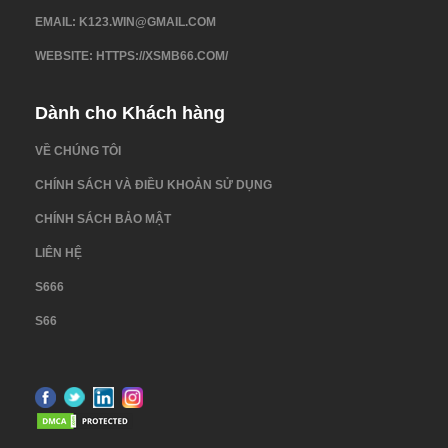
EMAIL:
K123.WIN@GMAIL.COM
WEBSITE: HTTPS://XSMB66.COM/
Dành cho Khách hàng
VỀ CHÚNG TÔI
CHÍNH SÁCH VÀ ĐIỀU KHOẢN SỬ DỤNG
CHÍNH SÁCH BẢO MẬT
LIÊN HỆ
S666
S66
Bạch thủ lô tô rơi 3 ngày lô XSKH ngày 19/04/2025