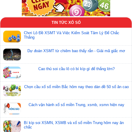
TIN TỨC XỔ SỐ
Chơi Lô Đề XSMT Và Việc Kiểm Soát Tâm Lý Để Chắc
Thắng
Dự đoán XSMT từ chiêm bao thấy rắn - Giải mã giấc mơ
Cao thủ soi cầu lô có bí kíp gì để thắng lớn?
Chọn cầu xổ số miền Bắc hôm nay theo dàn đề 50 số ăn cao
Cách vận hành xổ số miền Trung, xsmb, xsmn hiện nay
Bí kíp soi XSMN, XSMB và xổ số miền Trung hôm nay ăn
chắc