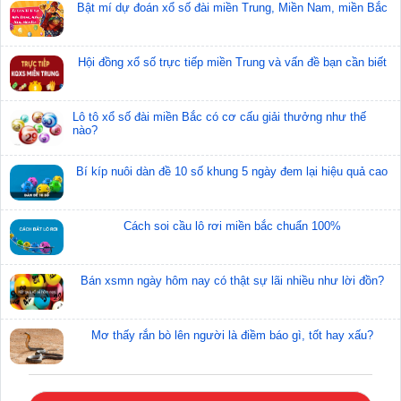
Bật mí dự đoán xổ số đài miền Trung, Miền Nam, miền Bắc
Hội đồng xổ số trực tiếp miền Trung và vấn đề bạn cần biết
Lô tô xổ số đài miền Bắc có cơ cấu giải thưởng như thế
nào?
Bí kíp nuôi dàn đề 10 số khung 5 ngày đem lại hiệu quả cao
Bạch thủ lô tô rơi 3 ngày lô XSKH ngày 19/05/2023
Cách soi cầu lô rơi miền bắc chuẩn 100%
Soi cầu lô tô bạch thủ Trà Vinh 19/05/2023
Bán xsmn ngày hôm nay có thật sự lãi nhiều như lời đồn?
Mơ thấy rắn bò lên người là điềm báo gì, tốt hay xấu?