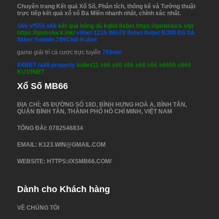
Chuyên trang Kết quả Xổ Số, Phân tích, thống kê và Tường thuật
Bạch thủ lô tô rơi 3 ngày lô XSKH ngày 19/05/2023
trực tiếp kết quả xổ số Ba Miền nhanh nhất, chính xác nhất.
S66
vf555
s66
kết quả bóng đá
kqbd
8xbet
https://gameluck.vip/
https://gameluck.ink/
v9bet
123b
Win79
8xbet
8xbet
BJ88 Đá Gà
Lưu ý:
Các dự đoán
trên đây của xổ số Miền Nam
8kbet
Sunwin
789Club
Kubet
19/05/2023 chỉ mang tính chất tham khảo,cảm ơn các
game giải trí cá cược trực tuyến
789win
bạn đã tin tưởng
xsmb66
. Chúc các bạn may mắn!
8XBET
ta88.property
kubet11
s66
s66
s66
s66
s66
s6666
s666
Tham khảo thêm thông tin của các dự đoán miền nam
KU19NET
ngày 19/05/2023: xsmb66.com, diendan.xsmb66.com.
Xổ Số MB66
Có thể bạn quan tâm
ĐỊA CHỈ: 45 ĐƯỜNG SỐ 18D, BÌNH HƯNG HOÀ A, BÌNH TÂN,
QUẬN BÌNH TÂN, THÀNH PHỐ HỒ CHÍ MINH, VIỆT NAM
Dự đoán kết quả xổ số miền Trung ngày 07/08/2026
TỔNG ĐÀI: 0782546834
Dự đoán kết quả xổ số miền Nam ngày 07/08/2026
Dự đoán kết quả xổ số miền Bắc ngày 07/08/2026
EMAIL:
K123.WIN@GMAIL.COM
WEBSITE: HTTPS://XSMB66.COM/
Dành cho Khách hàng
VỀ CHÚNG TÔI