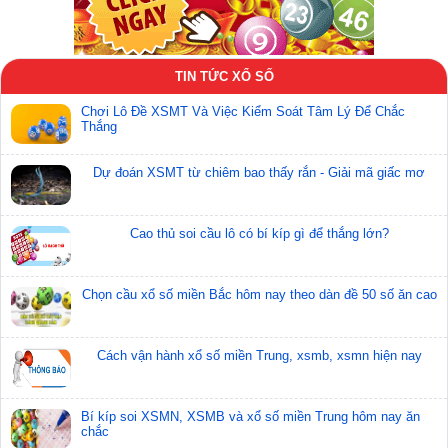
TIN TỨC XỔ SỐ
Chơi Lô Đề XSMT Và Việc Kiểm Soát Tâm Lý Để Chắc
Thắng
Dự đoán XSMT từ chiêm bao thấy rắn - Giải mã giấc mơ
Cao thủ soi cầu lô có bí kíp gì để thắng lớn?
Chọn cầu xổ số miền Bắc hôm nay theo dàn đề 50 số ăn cao
Cách vận hành xổ số miền Trung, xsmb, xsmn hiện nay
Bí kíp soi XSMN, XSMB và xổ số miền Trung hôm nay ăn
chắc