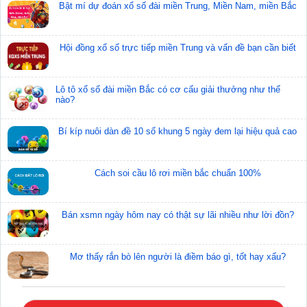
Bật mí dự đoán xổ số đài miền Trung, Miền Nam, miền Bắc
Hội đồng xổ số trực tiếp miền Trung và vấn đề bạn cần biết
Lô tô xổ số đài miền Bắc có cơ cấu giải thưởng như thế
nào?
Bí kíp nuôi dàn đề 10 số khung 5 ngày đem lại hiệu quả cao
Bạch thủ lô tô rơi 3 ngày lô XSKH ngày 19/07/2023
Cách soi cầu lô rơi miền bắc chuẩn 100%
Soi cầu lô tô bạch thủ Sóc Trăng 19/07/2023
Bán xsmn ngày hôm nay có thật sự lãi nhiều như lời đồn?
Mơ thấy rắn bò lên người là điềm báo gì, tốt hay xấu?