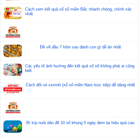
Bạch thủ lô tô rơi 3 ngày lô XSKH ngày 19/07/2023
Cách xem kết quả xổ số miền Bắc nhanh chóng, chính xác
nhất
Soi cầu lô tô bạch thủ Cần Thơ 19/07/2023
Đề về đầu 7 hôm sau đánh con gì dễ ăn nhất
Các yếu tố ảnh hưởng đến kết quả xổ số không phải ai cũng
biết
Cách đổi vé xsmntt (xổ số miền Nam trực tiếp) dễ dàng nhất
Bí kíp nuôi dàn đề 10 số khung 5 ngày đem lại hiệu quả cao