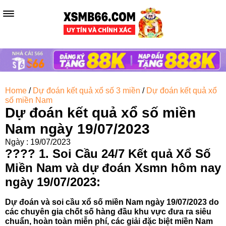
Home
/
Dự đoán kết quả xổ số 3 miền
/
Dự đoán kết quả xổ
số miền Nam
Dự đoán kết quả xổ số miền
Nam ngày 19/07/2023
Ngày : 19/07/2023
???? 1.
Soi Cầu 24/7 Kết quả Xổ Số
Miền Nam và dự đoán Xsmn hôm nay
ngày 19/07/2023:
Dự đoán và soi cầu xổ số miền Nam ngày 19/07/2023 do
các chuyên gia chốt số hàng đầu khu vực đưa ra siêu
chuẩn, hoàn toàn miễn phí, các giải đặc biệt miền Nam