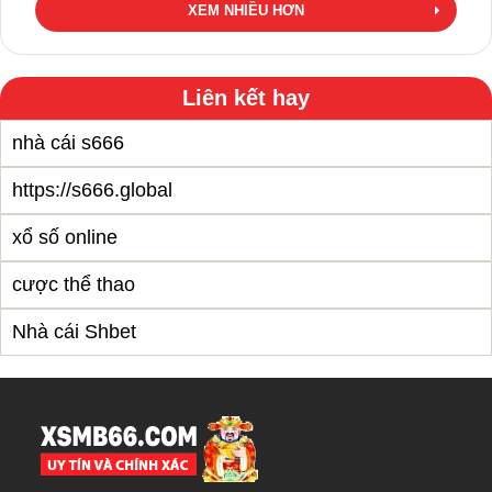
XEM NHIỀU HƠN
Liên kết hay
nhà cái s666
https://s666.global
xổ số online
cược thể thao
Nhà cái Shbet
Bạch thủ lô tô rơi 3 ngày lô XSKH ngày 19/07/2023