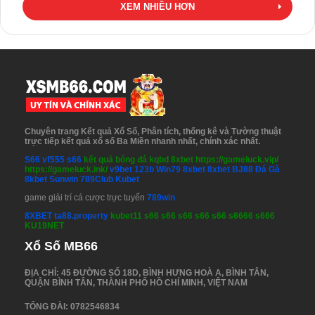
XEM NHIỀU HƠN
Chuyên trang Kết quả Xổ Số, Phân tích, thống kê và Tường thuật
trực tiếp kết quả xổ số Ba Miền nhanh nhất, chính xác nhất.
S66
vf555
s66
kết quả bóng đá
kqbd
8xbet
https://gameluck.vip/
https://gameluck.ink/
v9bet
123b
Win79
8xbet
8xbet
BJ88 Đá Gà
8kbet
Sunwin
789Club
Kubet
game giải trí cá cược trực tuyến
789win
8XBET
ta88.property
kubet11
s66
s66
s66
s66
s66
s6666
s666
KU19NET
Xổ Số MB66
ĐỊA CHỈ: 45 ĐƯỜNG SỐ 18D, BÌNH HƯNG HOÀ A, BÌNH TÂN,
QUẬN BÌNH TÂN, THÀNH PHỐ HỒ CHÍ MINH, VIỆT NAM
TỔNG ĐÀI: 0782546834
Bạch thủ lô tô rơi 3 ngày lô XSKH ngày 19/10/2025