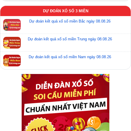
🤑 Cặp số về nhiều nhất:
59 – 82 – 98 – 47 – 75
DỰ ĐOÁN XỔ SỐ 3 MIỀN
🤑 Thống kê giải tám Đà Lạt:
87 – 59 – 90 – 86 – 10 – 35 –
72
Dự đoán kết quả xổ số miền Bắc ngày 08.08.26
🤑 TK 2 số cuối giải ĐB:
58 – 55 – 75 – 70 – 71 – 66 – 16
Dự đoán kết quả xổ số miền Trung ngày 08.08.26
🌟 3. Dự đoán và soi cầu bạch thủ
miền Nam ngày 19/10/2025:
Dự đoán kết quả xổ số miền Nam ngày 08.08.26
Dự đoán và soi cầu Nam ngày 19/10/2025 tìm lô tô bạch thủ
của các đài miền Nam được chuẩn đoán từ các vị trí trong
bảng kết quả có thời gian rơi liên tiếp trong 3 kỳ liên tiếp
được hệ thống tổng hợp dưới đây, cho anh em tham khảo:
Soi cầu lô tô bạch thủ Tiền Giang 19/10/2025