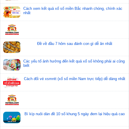
Bạch thủ lô tô rơi 3 ngày lô XSKH ngày 19/10/2025
Cách xem kết quả xổ số miền Bắc nhanh chóng, chính xác
nhất
Soi cầu lô tô bạch thủ Kiên Giang 19/10/2025
Đề về đầu 7 hôm sau đánh con gì dễ ăn nhất
Các yếu tố ảnh hưởng đến kết quả xổ số không phải ai cũng
biết
Cách đổi vé xsmntt (xổ số miền Nam trực tiếp) dễ dàng nhất
Bí kíp nuôi dàn đề 10 số khung 5 ngày đem lại hiệu quả cao