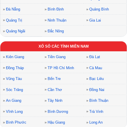
🤑 Cặp số về nhiều nhất:
52 – 24 – 01 – 74 – 34
Đà Nẵng
Bình Định
Quảng Bình
🤑 Thống kê giải tám Tiền Giang:
89 – 54 – 82 – 86 – 94 –
Quảng Trị
Ninh Thuận
Gia Lai
51 – 89
🤑 TK 2 số cuối giải ĐB:
21 – 05 – 88 – 48 – 70 – 40 – 38
Quảng Ngãi
Đắc Nông
Dự đoán soi cầu và thống kê XS Kiên Giang
XỔ SỐ CÁC TỈNH MIỀN NAM
hôm nay ngày 19/10/2025:
Kiên Giang
Tiền Giang
Đà Lạt
🤑 Loto gan:
24 – 29 – 74 – 81 – 94
Đồng Tháp
TP Hồ Chí Minh
Cà Mau
🤑 Cặp số về nhiều nhất:
00 – 35 – 21 – 22 – 56
🤑 Thống kê giải tám Kiên Giang:
21 – 66 – 68 – 08 – 45 –
Vũng Tàu
Bến Tre
Bạc Liêu
03 – 49
Sóc Trăng
Cần Thơ
Đồng Nai
🤑 TK 2 số cuối giải ĐB:
50 – 77 – 30 – 79 – 79 – 02 – 50
An Giang
Tây Ninh
Bình Thuận
Dự đoán soi cầu và thống kê XS Đà Lạt hôm
nay ngày 19/10/2025:
Vĩnh Long
Bình Dương
Trà Vinh
🤑 Loto gan:
16 – 41 – 36 – 53 – 58
Bình Phước
Hậu Giang
Long An