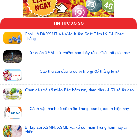
TIN TỨC XỔ SỐ
Chơi Lô Đề XSMT Và Việc Kiểm Soát Tâm Lý Để Chắc
Thắng
Dự đoán XSMT từ chiêm bao thấy rắn - Giải mã giấc mơ
Cao thủ soi cầu lô có bí kíp gì để thắng lớn?
Chọn cầu xổ số miền Bắc hôm nay theo dàn đề 50 số ăn cao
Cách vận hành xổ số miền Trung, xsmb, xsmn hiện nay
Bí kíp soi XSMN, XSMB và xổ số miền Trung hôm nay ăn
chắc