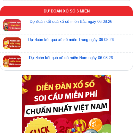
???? Loto gan:
06 – 21 – 37 – 52 – 95
DỰ ĐOÁN XỔ SỐ 3 MIỀN
???? Cặp số về nhiều nhất:
64 – 41 – 72 – 25 – 45
Dự đoán kết quả xổ số miền Bắc ngày 06.08.26
???? Thống kê giải tám Hậu Giang:
21 – 52 – 13 – 66 – 03 –
19 – 20
Dự đoán kết quả xổ số miền Trung ngày 06.08.26
???? TK 2 số cuối giải ĐB:
22 – 74 – 82 – 13 – 43 – 64 – 74
Dự đoán và soi cầu bạch thủ miền
Dự đoán kết quả xổ số miền Nam ngày 06.08.26
Nam ngày 19/11/2022:
Dự đoán và soi cầu Nam ngày 19/11/2022 tìm lô tô bạch thủ
của các đài miền Nam được chuẩn đoán từ các vị trí trong
bảng kết quả có thời gian rơi liên tiếp trong 3 kỳ liên tiếp
được hệ thống tổng hợp dưới đây, cho anh em tham khảo:
Soi cầu lô tô bạch thủ TP HCM 19/11/2022