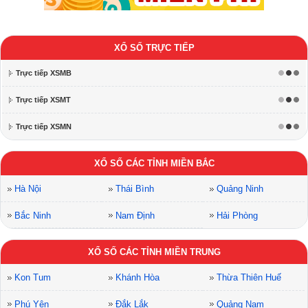
19/11/2022:
???? Chốt số đầu đuôi DB:
03
XỔ SỐ TRỰC TIẾP
???? Soi cầu giải tám:
05
Trực tiếp XSMB
???? Bao lô 2 số:
76 – 74 – 34
Trực tiếp XSMT
Dự đoán và soi cầu tổng hợp hôm nay sẽ đưa ra cho anh
em thông tin của những cặp lô đẹp, những bộ số đầu đuôi lô
tô vip, giải đặc biệt, giải tám
Trực tiếp XSMN
xskt
xổ số kiến thiết miền Nam
xuất hiện trong thời gian 7 kỳ gần đây nhất của các các đài
MN chủ nhật triều hôm nay để anh em soi cầu chọn cặp số
XỔ SỐ CÁC TỈNH MIỀN BẮC
may mắn nhất trong ngày 19/11/2022 với độ chính xác ăn
cao:
Hà Nội
Thái Bình
Quảng Ninh
Thống kê XS TP HCM 19/11/2022:
Bắc Ninh
Nam Định
Hải Phòng
???? Loto gan:
83 – 36 – 19 – 10 – 88
XỔ SỐ CÁC TỈNH MIỀN TRUNG
???? Cặp số về nhiều nhất:
86 – 61 – 97 – 46 – 68
Kon Tum
Khánh Hòa
Thừa Thiên Huế
???? Thống kê giải tám TP HCM:
31 – 20 – 87 – 08 – 10 –
78 – 28
Phú Yên
Đắk Lắk
Quảng Nam