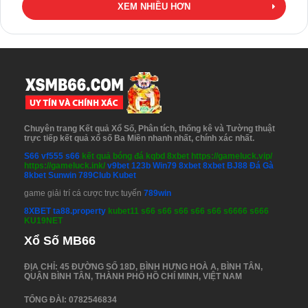
XEM NHIỀU HƠN
Chuyên trang Kết quả Xổ Số, Phân tích, thống kê và Tường thuật
trực tiếp kết quả xổ số Ba Miền nhanh nhất, chính xác nhất.
S66
vf555
s66
kết quả bóng đá
kqbd
8xbet
https://gameluck.vip/
https://gameluck.ink/
v9bet
123b
Win79
8xbet
8xbet
BJ88 Đá Gà
8kbet
Sunwin
789Club
Kubet
game giải trí cá cược trực tuyến
789win
8XBET
ta88.property
kubet11
s66
s66
s66
s66
s66
s6666
s666
KU19NET
Soi cầu lô tô bạch thủ Hậu Giang 19/11/2022
Xổ Số MB66
ĐỊA CHỈ: 45 ĐƯỜNG SỐ 18D, BÌNH HƯNG HOÀ A, BÌNH TÂN,
QUẬN BÌNH TÂN, THÀNH PHỐ HỒ CHÍ MINH, VIỆT NAM
TỔNG ĐÀI: 0782546834