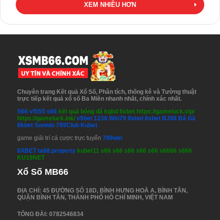
XEM NHIỀU HƠN
Chuyên trang Kết quả Xổ Số, Phân tích, thống kê và Tường thuật
trực tiếp kết quả xổ số Ba Miền nhanh nhất, chính xác nhất.
S66
vf555
s66
kết quả bóng đá
kqbd
8xbet
https://gameluck.vip/
https://gameluck.ink/
v9bet
123b
Win79
8xbet
8xbet
BJ88 Đá Gà
8kbet
Sunwin
789Club
Kubet
game giải trí cá cược trực tuyến
789win
8XBET
ta88.property
kubet11
s66
s66
s66
s66
s66
s6666
s666
KU19NET
Xổ Số MB66
ĐỊA CHỈ: 45 ĐƯỜNG SỐ 18D, BÌNH HƯNG HOÀ A, BÌNH TÂN,
QUẬN BÌNH TÂN, THÀNH PHỐ HỒ CHÍ MINH, VIỆT NAM
TỔNG ĐÀI: 0782546834
Bạch thủ lô tô rơi 3 ngày lô XSKH ngày 20/08/2024