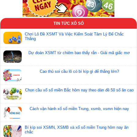
TIN TỨC XỔ SỐ
Chơi Lô Đề XSMT Và Việc Kiểm Soát Tâm Lý Để Chắc
Thắng
Dự đoán XSMT từ chiêm bao thấy rắn - Giải mã giấc mơ
Cao thủ soi cầu lô có bí kíp gì để thắng lớn?
Chọn cầu xổ số miền Bắc hôm nay theo dàn đề 50 số ăn cao
Cách vận hành xổ số miền Trung, xsmb, xsmn hiện nay
Bí kíp soi XSMN, XSMB và xổ số miền Trung hôm nay ăn
chắc