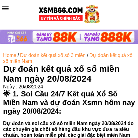
Home
/
Dự đoán kết quả xổ số 3 miền
/
Dự đoán kết quả xổ
số miền Nam
Dự đoán kết quả xổ số miền
Nam ngày 20/08/2024
Ngày : 20/08/2024
🌟 1.
Soi Cầu 24/7 Kết quả Xổ Số
Miền Nam và dự đoán Xsmn hôm nay
ngày 20/08/2024:
Dự đoán và soi cầu xổ số miền Nam ngày 20/08/2024 do
các chuyên gia chốt số hàng đầu khu vực đưa ra siêu
chuẩn, hoàn toàn miễn phí, các giải đặc biệt miền Nam