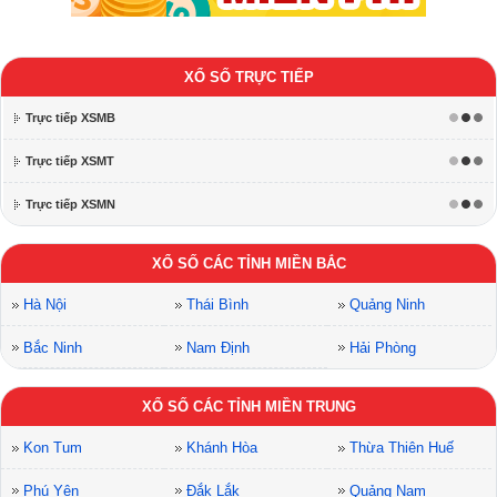
20/08/2024:
🤑 Chốt số đầu đuôi DB:
84
XỔ SỐ TRỰC TIẾP
🤑 Soi cầu giải tám:
98
Trực tiếp XSMB
🤑 Bao lô 2 số:
05 – 25 – 35
Trực tiếp XSMT
🌟 2. Dự đoán và soi cầu xổ số miền
Nam ngày 20/08/2024:
Trực tiếp XSMN
Dự đoán và soi cầu tổng hợp hôm nay sẽ đưa ra cho anh
XỔ SỐ CÁC TỈNH MIỀN BẮC
em thông tin của những cặp lô đẹp, những bộ số đầu đuôi lô
tô vip, giải đặc biệt, giải tám
xskt
xổ số kiến thiết miền Nam
Hà Nội
Thái Bình
Quảng Ninh
xuất hiện trong thời gian 7 kỳ gần đây nhất của các các đài
MN chủ nhật triều hôm nay để anh em soi cầu chọn cặp số
Bắc Ninh
Nam Định
Hải Phòng
may mắn nhất trong ngày 20/08/2024 với độ chính xác ăn
cao:
XỔ SỐ CÁC TỈNH MIỀN TRUNG
Dự đoán soi cầu và thống kê XS Bến Tre
hôm nay ngày 20/08/2024:
Kon Tum
Khánh Hòa
Thừa Thiên Huế
🤑 Loto gan:
47 – 34 – 06 – 25 – 30
Phú Yên
Đắk Lắk
Quảng Nam