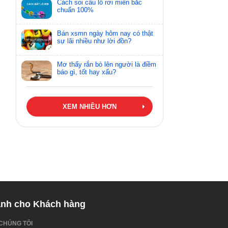
Cách soi cầu lô rơi miền bắc
chuẩn 100%
Bán xsmn ngày hôm nay có thật
sự lãi nhiều như lời đồn?
Mơ thấy rắn bò lên người là điềm
báo gì, tốt hay xấu?
XEM NHIỀU HƠN
nh cho Khách hàng
CHÚNG TÔI