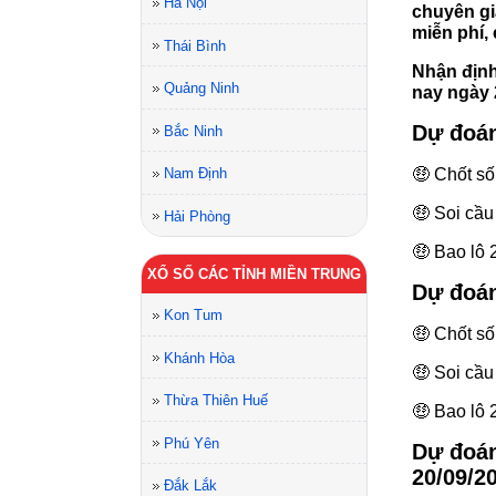
Hà Nội
chuyên gi
miễn phí,
Thái Bình
Nhận định
Quảng Ninh
nay ngày 
Dự đoán
Bắc Ninh
🤑 Chốt s
Nam Định
🤑 Soi cầu
Hải Phòng
🤑 Bao lô 
XỔ SỐ CÁC TỈNH MIỀN TRUNG
Dự đoán
Kon Tum
🤑 Chốt s
Khánh Hòa
🤑 Soi cầu
Thừa Thiên Huế
🤑 Bao lô 
Phú Yên
Dự đoán
20/09/2
Đắk Lắk