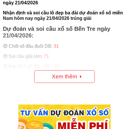
ngày 21/04/2026
Nhận định và soi cầu lô đẹp ba đài dự đoán xổ số miền
Nam hôm nay ngày 21/04/2026 trúng giải
Dự đoán và soi cầu xổ số Bến Tre ngày
21/04/2026:
🤑 Chốt số đầu đuôi DB:
31
🤑 Soi cầu giải tám:
71
🤑 Bao lô 2 số:
21 – 45 – 31
Xem thêm
Dự đoán và soi cầu xổ số Vũng Tàu ngày
21/04/2026:
🤑 Chốt số đầu đuôi DB:
16
🤑 Soi cầu giải tám:
46
🤑 Bao lô 2 số:
78 – 28 – 05
Dự đoán và soi cầu xổ số Bạc Liêu ngày