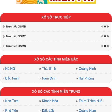
21/04/2026:
🤑 Chốt số đầu đuôi DB:
03
XỔ SỐ TRỰC TIẾP
🤑 Soi cầu giải tám:
04
Trực tiếp XSMB
🤑 Bao lô 2 số:
22 – 23 – 20
Trực tiếp XSMT
🌟 2. Dự đoán và soi cầu xổ số miền
Nam ngày 21/04/2026:
Trực tiếp XSMN
Dự đoán và soi cầu tổng hợp hôm nay sẽ đưa ra cho anh
XỔ SỐ CÁC TỈNH MIỀN BẮC
em thông tin của những cặp lô đẹp, những bộ số đầu đuôi lô
tô vip, giải đặc biệt, giải tám
xskt
xổ số kiến thiết miền Nam
Hà Nội
Thái Bình
Quảng Ninh
xuất hiện trong thời gian 7 kỳ gần đây nhất của các các đài
MN chủ nhật triều hôm nay để anh em soi cầu chọn cặp số
Bắc Ninh
Nam Định
Hải Phòng
may mắn nhất trong ngày 21/04/2026 với độ chính xác ăn
cao:
XỔ SỐ CÁC TỈNH MIỀN TRUNG
Dự đoán soi cầu và thống kê XS Bến Tre
hôm nay ngày 21/04/2026:
Kon Tum
Khánh Hòa
Thừa Thiên Huế
🤑 Loto gan:
46 – 37 – 59 – 66 – 72
Phú Yên
Đắk Lắk
Quảng Nam