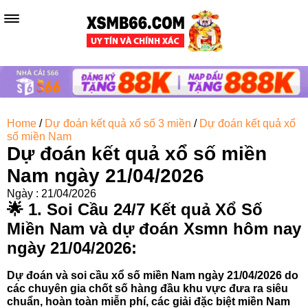
Home
/
Dự đoán kết quả xổ số 3 miền
/
Dự đoán kết quả xổ
số miền Nam
Dự đoán kết quả xổ số miền
Nam ngày 21/04/2026
Ngày : 21/04/2026
🌟 1.
Soi Cầu 24/7 Kết quả Xổ Số
Miền Nam và dự đoán Xsmn hôm nay
ngày 21/04/2026:
Dự đoán và soi cầu xổ số miền Nam ngày 21/04/2026 do
các chuyên gia chốt số hàng đầu khu vực đưa ra siêu
chuẩn, hoàn toàn miễn phí, các giải đặc biệt miền Nam