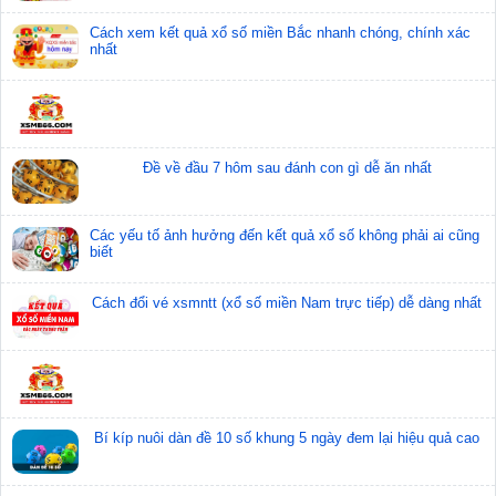
Bạch thủ lô tô rơi 3 ngày lô XSKH ngày 21/04/2026
Cách xem kết quả xổ số miền Bắc nhanh chóng, chính xác
nhất
Soi cầu lô tô bạch thủ Vũng Tàu 21/04/2026
Đề về đầu 7 hôm sau đánh con gì dễ ăn nhất
Các yếu tố ảnh hưởng đến kết quả xổ số không phải ai cũng
biết
Cách đổi vé xsmntt (xổ số miền Nam trực tiếp) dễ dàng nhất
Bí kíp nuôi dàn đề 10 số khung 5 ngày đem lại hiệu quả cao