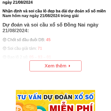
ngày 21/08/2024
Nhận định và soi cầu lô đẹp ba đài dự đoán xổ số miền
Nam hôm nay ngày 21/08/2024 trúng giải
Dự đoán và soi cầu xổ số Đồng Nai ngày
21/08/2024:
🤑 Chốt số đầu đuôi DB:
45
🤑 Soi cầu giải tám:
71
🤑 Bao lô 2 số:
05 – 93 – 01
Xem thêm
Dự đoán và soi cầu xổ số Cần Thơ ngày
21/08/2024:
🤑 Chốt số đầu đuôi DB:
44
🤑 Soi cầu giải tám:
16
🤑 Bao lô 2 số:
42 – 64 – 94
Dự đoán và soi cầu xổ số Sóc Trăng ngày