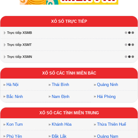
21/08/2024:
🤑 Chốt số đầu đuôi DB:
95
XỔ SỐ TRỰC TIẾP
🤑 Soi cầu giải tám:
19
Trực tiếp XSMB
🤑 Bao lô 2 số:
17 – 47 – 63
Trực tiếp XSMT
🌟 2. Dự đoán và soi cầu xổ số miền
Nam ngày 21/08/2024:
Trực tiếp XSMN
Dự đoán và soi cầu tổng hợp hôm nay sẽ đưa ra cho anh
XỔ SỐ CÁC TỈNH MIỀN BẮC
em thông tin của những cặp lô đẹp, những bộ số đầu đuôi lô
tô vip, giải đặc biệt, giải tám
xskt
xổ số kiến thiết miền Nam
Hà Nội
Thái Bình
Quảng Ninh
xuất hiện trong thời gian 7 kỳ gần đây nhất của các các đài
MN chủ nhật triều hôm nay để anh em soi cầu chọn cặp số
Bắc Ninh
Nam Định
Hải Phòng
may mắn nhất trong ngày 21/08/2024 với độ chính xác ăn
cao:
XỔ SỐ CÁC TỈNH MIỀN TRUNG
Dự đoán soi cầu và thống kê XS Đồng Nai
hôm nay ngày 21/08/2024:
Kon Tum
Khánh Hòa
Thừa Thiên Huế
🤑 Loto gan:
82 – 85 – 13 – 62 – 33
Phú Yên
Đắk Lắk
Quảng Nam