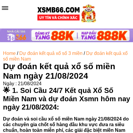
Home
/
Dự đoán kết quả xổ số 3 miền
/
Dự đoán kết quả xổ
số miền Nam
Dự đoán kết quả xổ số miền
Nam ngày 21/08/2024
Ngày : 21/08/2024
🌟 1.
Soi Cầu 24/7 Kết quả Xổ Số
Miền Nam và dự đoán Xsmn hôm nay
ngày 21/08/2024:
Dự đoán và soi cầu xổ số miền Nam ngày 21/08/2024 do
các chuyên gia chốt số hàng đầu khu vực đưa ra siêu
chuẩn, hoàn toàn miễn phí, các giải đặc biệt miền Nam