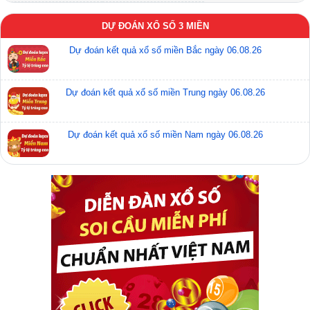
🤑 Cặp số về nhiều nhất:
36 – 71 – 18 – 66 – 05
DỰ ĐOÁN XỔ SỐ 3 MIỀN
🤑 Thống kê giải tám Sóc Trăng:
68 – 02 – 68 – 93 – 45 – 67
– 22
Dự đoán kết quả xổ số miền Bắc ngày 06.08.26
🤑 TK 2 số cuối giải ĐB:
18 – 42 – 66 – 28 – 55 – 51 – 06
Dự đoán kết quả xổ số miền Trung ngày 06.08.26
🌟 3. Dự đoán và soi cầu bạch thủ
miền Nam ngày 21/08/2024:
Dự đoán kết quả xổ số miền Nam ngày 06.08.26
Dự đoán và soi cầu Nam ngày 21/08/2024 tìm lô tô bạch thủ
của các đài miền Nam được chuẩn đoán từ các vị trí trong
bảng kết quả có thời gian rơi liên tiếp trong 3 kỳ liên tiếp
được hệ thống tổng hợp dưới đây, cho anh em tham khảo:
Soi cầu lô tô bạch thủ Đồng Nai 21/08/2024