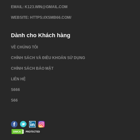
EMAIL:
K123.WIN@GMAIL.COM
Lưu ý:
Các dự đoán
trên đây của xổ số Miền Nam
WEBSITE: HTTPS://XSMB66.COM/
21/08/2024 chỉ mang tính chất tham khảo,cảm ơn các
bạn đã tin tưởng
xsmb66
. Chúc các bạn may mắn!
Dành cho Khách hàng
Tham khảo thêm thông tin của các dự đoán miền nam
ngày 21/08/2024: xsmb66.com, diendan.xsmb66.com.
VỀ CHÚNG TÔI
Có thể bạn quan tâm
CHÍNH SÁCH VÀ ĐIỀU KHOẢN SỬ DỤNG
Dự đoán kết quả xổ số miền Trung ngày 07/08/2026
CHÍNH SÁCH BẢO MẬT
Dự đoán kết quả xổ số miền Nam ngày 07/08/2026
LIÊN HỆ
Dự đoán kết quả xổ số miền Bắc ngày 07/08/2026
S666
S66