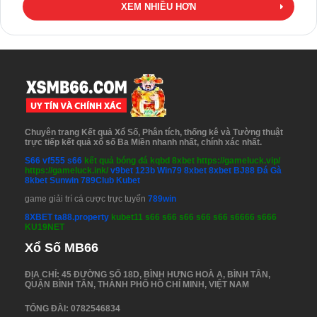
XEM NHIỀU HƠN
Chuyên trang Kết quả Xổ Số, Phân tích, thống kê và Tường thuật
trực tiếp kết quả xổ số Ba Miền nhanh nhất, chính xác nhất.
S66
vf555
s66
kết quả bóng đá
kqbd
8xbet
https://gameluck.vip/
https://gameluck.ink/
v9bet
123b
Win79
8xbet
8xbet
BJ88 Đá Gà
8kbet
Sunwin
789Club
Kubet
game giải trí cá cược trực tuyến
789win
8XBET
ta88.property
kubet11
s66
s66
s66
s66
s66
s6666
s666
KU19NET
Xổ Số MB66
ĐỊA CHỈ: 45 ĐƯỜNG SỐ 18D, BÌNH HƯNG HOÀ A, BÌNH TÂN,
QUẬN BÌNH TÂN, THÀNH PHỐ HỒ CHÍ MINH, VIỆT NAM
TỔNG ĐÀI: 0782546834
Bạch thủ lô tô rơi 3 ngày lô XSKH ngày 21/08/2024