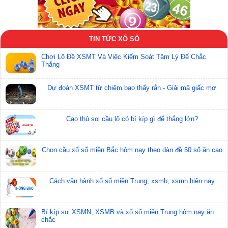
TIN TỨC XỔ SỐ
Chơi Lô Đề XSMT Và Việc Kiểm Soát Tâm Lý Để Chắc
Thắng
Dự đoán XSMT từ chiêm bao thấy rắn - Giải mã giấc mơ
Cao thủ soi cầu lô có bí kíp gì để thắng lớn?
Chọn cầu xổ số miền Bắc hôm nay theo dàn đề 50 số ăn cao
Cách vận hành xổ số miền Trung, xsmb, xsmn hiện nay
Bí kíp soi XSMN, XSMB và xổ số miền Trung hôm nay ăn
chắc