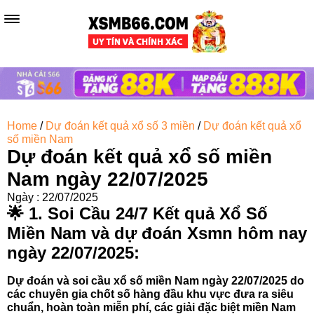
Home
/
Dự đoán kết quả xổ số 3 miền
/
Dự đoán kết quả xổ
số miền Nam
Dự đoán kết quả xổ số miền
Nam ngày 22/07/2025
Ngày : 22/07/2025
🌟 1.
Soi Cầu 24/7 Kết quả Xổ Số
Miền Nam và dự đoán Xsmn hôm nay
ngày 22/07/2025:
Dự đoán và soi cầu xổ số miền Nam ngày 22/07/2025 do
các chuyên gia chốt số hàng đầu khu vực đưa ra siêu
chuẩn, hoàn toàn miễn phí, các giải đặc biệt miền Nam