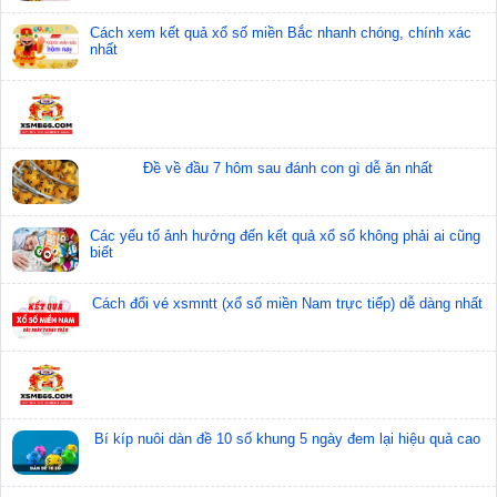
Bạch thủ lô tô rơi 3 ngày lô XSKH ngày 22/07/2025
Cách xem kết quả xổ số miền Bắc nhanh chóng, chính xác
nhất
Soi cầu lô tô bạch thủ Vũng Tàu 22/07/2025
Đề về đầu 7 hôm sau đánh con gì dễ ăn nhất
Các yếu tố ảnh hưởng đến kết quả xổ số không phải ai cũng
biết
Cách đổi vé xsmntt (xổ số miền Nam trực tiếp) dễ dàng nhất
Bí kíp nuôi dàn đề 10 số khung 5 ngày đem lại hiệu quả cao