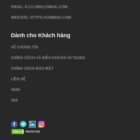
EMAIL:
K123.WIN@GMAIL.COM
WEBSITE: HTTPS://XSMB66.COM/
Dành cho Khách hàng
VỀ CHÚNG TÔI
CHÍNH SÁCH VÀ ĐIỀU KHOẢN SỬ DỤNG
CHÍNH SÁCH BẢO MẬT
LIÊN HỆ
S666
S66
Bạch thủ lô tô rơi 3 ngày lô XSKH ngày 22/11/2025