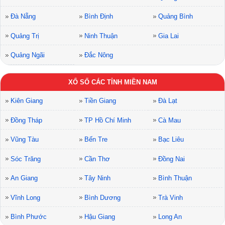
MN chủ nhật triều hôm nay để anh em soi cầu chọn cặp số
Đà Nẵng
Bình Định
Quảng Bình
may mắn nhất trong ngày 22/11/2025 với độ chính xác ăn
cao:
Quảng Trị
Ninh Thuận
Gia Lai
Dự đoán soi cầu và thống kê XS TP HCM
Quảng Ngãi
Đắc Nông
hôm nay ngày 22/11/2025:
🤑 Loto gan:
19 – 67 – 53 – 02 – 78
XỔ SỐ CÁC TỈNH MIỀN NAM
🤑 Cặp số về nhiều nhất:
62 – 70 – 81 – 78 – 55
Kiên Giang
Tiền Giang
Đà Lạt
🤑 Thống kê giải tám TP HCM:
85 – 08 – 41 – 79 – 34 – 68 –
Đồng Tháp
TP Hồ Chí Minh
Cà Mau
72
🤑 TK 2 số cuối giải ĐB:
43 – 46 – 86 – 62 – 26 – 83 – 46
Vũng Tàu
Bến Tre
Bạc Liêu
Dự đoán soi cầu và thống kê XS Long An
Sóc Trăng
Cần Thơ
Đồng Nai
hôm nay ngày 22/11/2025:
An Giang
Tây Ninh
Bình Thuận
🤑 Loto gan:
85 – 33 – 98 – 64 – 01
Vĩnh Long
Bình Dương
Trà Vinh
🤑 Cặp số về nhiều nhất:
50 – 66 – 08 – 67 – 53
Bình Phước
Hậu Giang
Long An
🤑 Thống kê giải tám Long An:
11 – 00 – 49 – 56 – 91 – 15 –