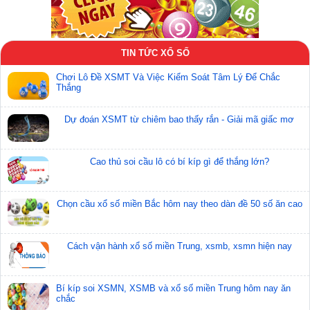
34 – 60
🤑 TK 2 số cuối giải ĐB:
17 – 74 – 59 – 32 – 74 – 83 – 66
TIN TỨC XỔ SỐ
🌟 3. Dự đoán và soi cầu bạch thủ
miền Nam ngày 22/11/2025:
Chơi Lô Đề XSMT Và Việc Kiểm Soát Tâm Lý Để Chắc
Thắng
Dự đoán và soi cầu Nam ngày 22/11/2025 tìm lô tô bạch thủ
của các đài miền Nam được chuẩn đoán từ các vị trí trong
Dự đoán XSMT từ chiêm bao thấy rắn - Giải mã giấc mơ
bảng kết quả có thời gian rơi liên tiếp trong 3 kỳ liên tiếp
được hệ thống tổng hợp dưới đây, cho anh em tham khảo:
Cao thủ soi cầu lô có bí kíp gì để thắng lớn?
Soi cầu lô tô bạch thủ TP HCM 22/11/2025
Chọn cầu xổ số miền Bắc hôm nay theo dàn đề 50 số ăn cao
Cách vận hành xổ số miền Trung, xsmb, xsmn hiện nay
Bí kíp soi XSMN, XSMB và xổ số miền Trung hôm nay ăn
chắc