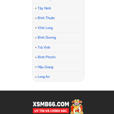
🌟 3. 
Tây Ninh
ngày 2
Bình Thuận
Dự đoán và
miền Nam đ
Vĩnh Long
rơi liên t
anh em th
Bình Dương
Soi cầu
Trà Vinh
Bình Phước
Hậu Giang
Long An