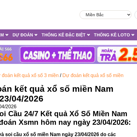
AM
DỰ ĐOÁN
THỐNG KÊ ĐẶC BIỆT
THỐNG KÊ LOTO
 đoán kết quả xổ số 3 miền
/
Dự đoán kết quả xổ số miền
án kết quả xổ số miền Nam
23/04/2026
/04/2026
oi Cầu 24/7 Kết quả Xổ Số Miền Nam
đoán Xsmn hôm nay ngày 23/04/2026:
à soi cầu xổ số miền Nam ngày 23/04/2026 do các