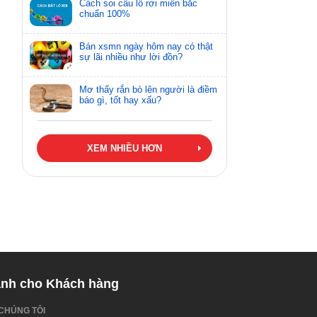
Cách soi cầu lô rơi miền bắc
chuẩn 100%
Bán xsmn ngày hôm nay có thật
sự lãi nhiều như lời đồn?
Mơ thấy rắn bò lên người là điềm
báo gì, tốt hay xấu?
XEM NHIỀU HƠN
nh cho Khách hàng
CHÚNG TÔI