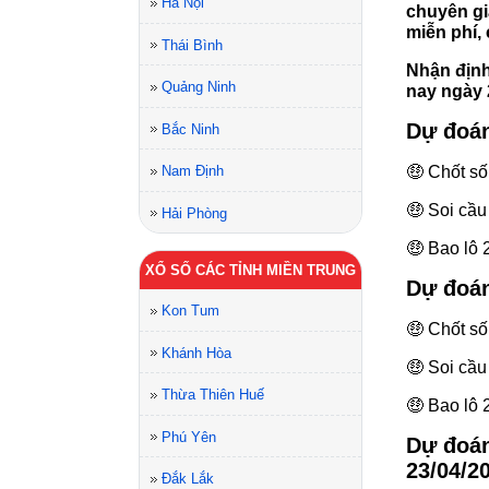
Hà Nội
chuyên gi
miễn phí,
Thái Bình
Nhận định
Quảng Ninh
nay ngày 
Dự đoán
Bắc Ninh
🤑 Chốt s
Nam Định
🤑 Soi cầu
Hải Phòng
🤑 Bao lô 
XỔ SỐ CÁC TỈNH MIỀN TRUNG
Dự đoán
Kon Tum
🤑 Chốt s
Khánh Hòa
🤑 Soi cầu
Thừa Thiên Huế
🤑 Bao lô 
Phú Yên
Dự đoán
23/04/2
Đắk Lắk