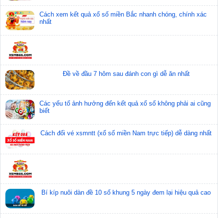
Bạch thủ lô tô rơi 3 ngày lô XSKH ngày 23/06/2026
Cách xem kết quả xổ số miền Bắc nhanh chóng, chính xác
nhất
Soi cầu lô tô bạch thủ Vũng Tàu 23/06/2026
Đề về đầu 7 hôm sau đánh con gì dễ ăn nhất
Các yếu tố ảnh hưởng đến kết quả xổ số không phải ai cũng
biết
Cách đổi vé xsmntt (xổ số miền Nam trực tiếp) dễ dàng nhất
Bí kíp nuôi dàn đề 10 số khung 5 ngày đem lại hiệu quả cao