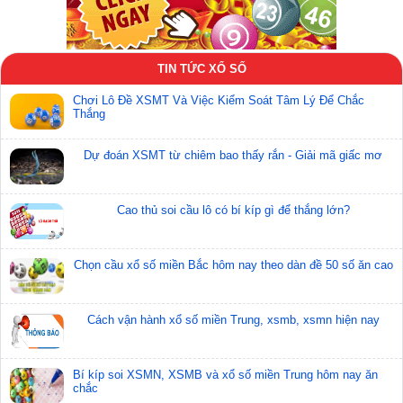
TIN TỨC XỔ SỐ
Chơi Lô Đề XSMT Và Việc Kiểm Soát Tâm Lý Để Chắc
Thắng
Dự đoán XSMT từ chiêm bao thấy rắn - Giải mã giấc mơ
Cao thủ soi cầu lô có bí kíp gì để thắng lớn?
Chọn cầu xổ số miền Bắc hôm nay theo dàn đề 50 số ăn cao
Cách vận hành xổ số miền Trung, xsmb, xsmn hiện nay
Bí kíp soi XSMN, XSMB và xổ số miền Trung hôm nay ăn
chắc