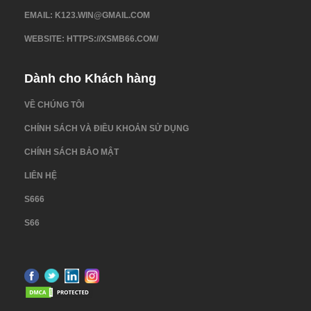
EMAIL:
K123.WIN@GMAIL.COM
Lưu ý:
Các dự đoán
trên đây của xổ số Miền Nam
WEBSITE: HTTPS://XSMB66.COM/
23/06/2026 chỉ mang tính chất tham khảo,cảm ơn các
bạn đã tin tưởng
xsmb66
. Chúc các bạn may mắn!
Dành cho Khách hàng
Tham khảo thêm thông tin của các dự đoán miền nam
ngày 23/06/2026: xsmb66.com, diendan.xsmb66.com.
VỀ CHÚNG TÔI
Có thể bạn quan tâm
CHÍNH SÁCH VÀ ĐIỀU KHOẢN SỬ DỤNG
Dự đoán kết quả xổ số miền Trung ngày 06/08/2026
CHÍNH SÁCH BẢO MẬT
Dự đoán kết quả xổ số miền Nam ngày 06/08/2026
LIÊN HỆ
Dự đoán kết quả xổ số miền Bắc ngày 06/08/2026
S666
S66