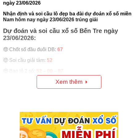
ngày 23/06/2026
Nhận định và soi cầu lô đẹp ba đài dự đoán xổ số miền
Nam hôm nay ngày 23/06/2026 trúng giải
Dự đoán và soi cầu xổ số Bến Tre ngày
23/06/2026:
🤑 Chốt số đầu đuôi DB:
67
🤑 Soi cầu giải tám:
52
🤑 Bao lô 2 số:
52 – 00 – 87
Xem thêm
Dự đoán và soi cầu xổ số Vũng Tàu ngày
23/06/2026:
🤑 Chốt số đầu đuôi DB:
94
🤑 Soi cầu giải tám:
55
🤑 Bao lô 2 số:
42 – 36 – 65
Dự đoán và soi cầu xổ số Bạc Liêu ngày