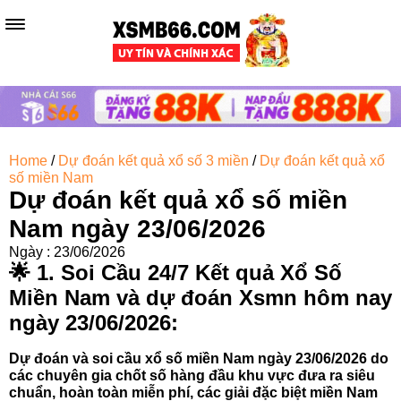
Home
/
Dự đoán kết quả xổ số 3 miền
/
Dự đoán kết quả xổ
số miền Nam
Dự đoán kết quả xổ số miền
Nam ngày 23/06/2026
Ngày : 23/06/2026
🌟 1.
Soi Cầu 24/7 Kết quả Xổ Số
Miền Nam và dự đoán Xsmn hôm nay
ngày 23/06/2026:
Dự đoán và soi cầu xổ số miền Nam ngày 23/06/2026 do
các chuyên gia chốt số hàng đầu khu vực đưa ra siêu
chuẩn, hoàn toàn miễn phí, các giải đặc biệt miền Nam