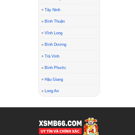
🤑 Loto ga
Tây Ninh
🤑 Cặp số 
Bình Thuận
🤑 Thống 
Vĩnh Long
🤑 TK 2 số
Bình Dương
Dự đoán
ngày 25
Trà Vinh
🤑 Loto ga
Bình Phước
🤑 Cặp số 
Hậu Giang
🤑 Thống 
Long An
🤑 TK 2 số
🌟 3. 
ngày 2
Dự đoán và