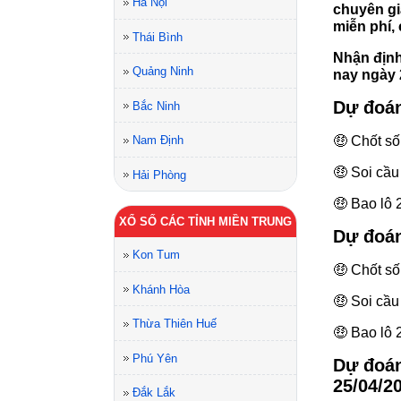
Hà Nội
chuyên gi
miễn phí,
Thái Bình
Nhận định
Quảng Ninh
nay ngày 
Dự đoán
Bắc Ninh
🤑 Chốt s
Nam Định
🤑 Soi cầu
Hải Phòng
🤑 Bao lô 
XỔ SỐ CÁC TỈNH MIỀN TRUNG
Dự đoán
Kon Tum
🤑 Chốt s
Khánh Hòa
🤑 Soi cầu
Thừa Thiên Huế
🤑 Bao lô 
Phú Yên
Dự đoán
25/04/2
Đắk Lắk