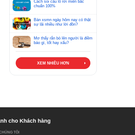
Cách soi cầu lô rơi miền bắc
chuẩn 100%
Bán xsmn ngày hôm nay có thật
sự lãi nhiều như lời đồn?
Mơ thấy rắn bò lên người là điềm
báo gì, tốt hay xấu?
XEM NHIỀU HƠN
nh cho Khách hàng
CHÚNG TÔI