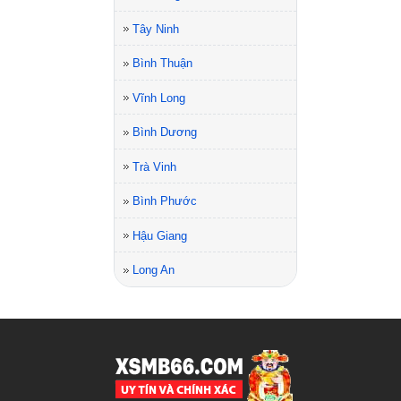
🌟 3. 
Tây Ninh
ngày 2
Bình Thuận
Dự đoán và
miền Nam đ
Vĩnh Long
rơi liên t
anh em th
Bình Dương
Soi cầu
Trà Vinh
Bình Phước
Hậu Giang
Long An