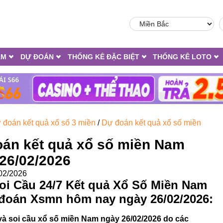
AM
DỰ ĐOÁN
THỐNG KÊ ĐẶC BIỆT
THỐNG KÊ LOTO
 đoán kết quả xổ số 3 miền
/
Dự đoán kết quả xổ số miền
án kết quả xổ số miền Nam
26/02/2026
/02/2026
oi Cầu 24/7 Kết quả Xổ Số Miền Nam
đoán Xsmn hôm nay ngày 26/02/2026:
à soi cầu xổ số miền Nam ngày 26/02/2026 do các