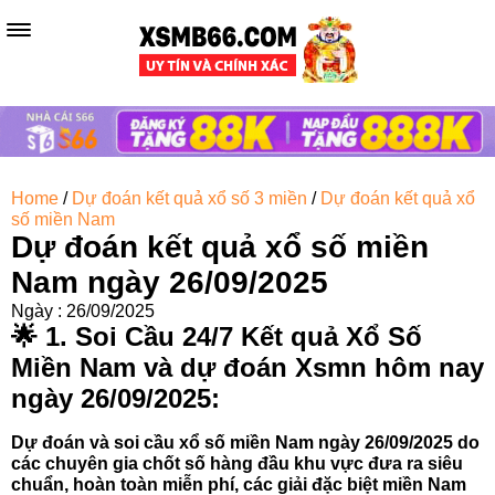
Home
/
Dự đoán kết quả xổ số 3 miền
/
Dự đoán kết quả xổ
số miền Nam
Dự đoán kết quả xổ số miền
Nam ngày 26/09/2025
Ngày : 26/09/2025
🌟 1.
Soi Cầu 24/7 Kết quả Xổ Số
Miền Nam và dự đoán Xsmn hôm nay
ngày 26/09/2025:
Dự đoán và soi cầu xổ số miền Nam ngày 26/09/2025 do
các chuyên gia chốt số hàng đầu khu vực đưa ra siêu
chuẩn, hoàn toàn miễn phí, các giải đặc biệt miền Nam