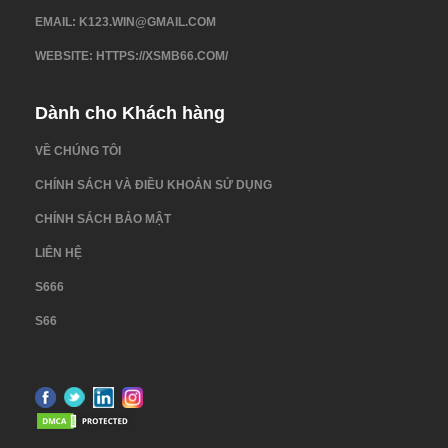
Bạch thủ lô tô rơi 3 ngày lô XSKH ngày 26/09/2025
EMAIL:
K123.WIN@GMAIL.COM
WEBSITE: HTTPS://XSMB66.COM/
Lưu ý:
Các dự đoán
trên đây của xổ số Miền Nam
26/09/2025 chỉ mang tính chất tham khảo,cảm ơn các
Dành cho Khách hàng
bạn đã tin tưởng
xsmb66
. Chúc các bạn may mắn!
Tham khảo thêm thông tin của các dự đoán miền nam
VỀ CHÚNG TÔI
ngày 26/09/2025: xsmb66.com, diendan.xsmb66.com.
CHÍNH SÁCH VÀ ĐIỀU KHOẢN SỬ DỤNG
Có thể bạn quan tâm
CHÍNH SÁCH BẢO MẬT
Dự đoán kết quả xổ số miền Trung ngày 09/08/2026
LIÊN HỆ
Dự đoán kết quả xổ số miền Nam ngày 09/08/2026
S666
Dự đoán kết quả xổ số miền Bắc ngày 09/08/2026
S66