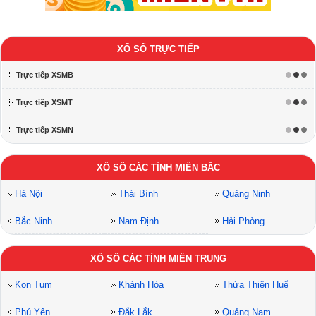
26/09/2025:
🤑 Chốt số đầu đuôi DB:
58
XỔ SỐ TRỰC TIẾP
🤑 Soi cầu giải tám:
63
Trực tiếp XSMB
🤑 Bao lô 2 số:
78 – 04 – 98
Trực tiếp XSMT
🌟 2. Dự đoán và soi cầu xổ số miền
Nam ngày 26/09/2025:
Trực tiếp XSMN
Dự đoán và soi cầu tổng hợp hôm nay sẽ đưa ra cho anh
XỔ SỐ CÁC TỈNH MIỀN BẮC
em thông tin của những cặp lô đẹp, những bộ số đầu đuôi lô
tô vip, giải đặc biệt, giải tám
xskt
xổ số kiến thiết miền Nam
Hà Nội
Thái Bình
Quảng Ninh
xuất hiện trong thời gian 7 kỳ gần đây nhất của các các đài
MN chủ nhật triều hôm nay để anh em soi cầu chọn cặp số
Bắc Ninh
Nam Định
Hải Phòng
may mắn nhất trong ngày 26/09/2025 với độ chính xác ăn
cao:
XỔ SỐ CÁC TỈNH MIỀN TRUNG
Dự đoán soi cầu và thống kê XS Vĩnh Long
hôm nay ngày 26/09/2025:
Kon Tum
Khánh Hòa
Thừa Thiên Huế
🤑 Loto gan:
67 – 20 – 33 – 46 – 00
Phú Yên
Đắk Lắk
Quảng Nam