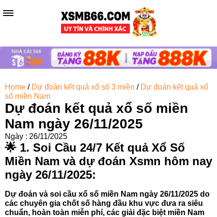
Home
/
Dự đoán kết quả xổ số 3 miền
/
Dự đoán kết quả xổ
số miền Nam
Dự đoán kết quả xổ số miền
Nam ngày 26/11/2025
Ngày : 26/11/2025
🌟 1.
Soi Cầu 24/7 Kết quả Xổ Số
Miền Nam và dự đoán Xsmn hôm nay
ngày 26/11/2025:
Dự đoán và soi cầu xổ số miền Nam ngày 26/11/2025 do
các chuyên gia chốt số hàng đầu khu vực đưa ra siêu
chuẩn, hoàn toàn miễn phí, các giải đặc biệt miền Nam