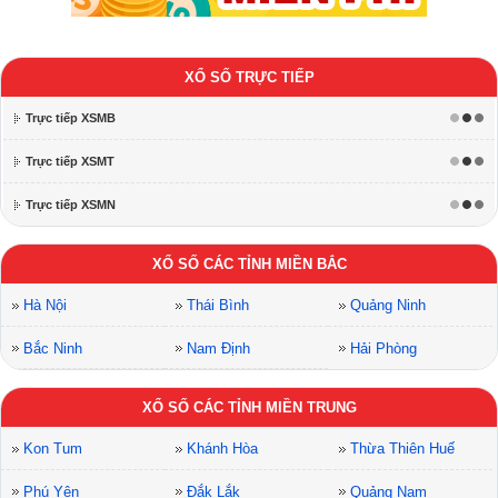
26/11/2025:
🤑 Chốt số đầu đuôi DB:
44
XỔ SỐ TRỰC TIẾP
🤑 Soi cầu giải tám:
47
Trực tiếp XSMB
🤑 Bao lô 2 số:
05 – 12 – 54
Trực tiếp XSMT
🌟 2. Dự đoán và soi cầu xổ số miền
Nam ngày 26/11/2025:
Trực tiếp XSMN
Dự đoán và soi cầu tổng hợp hôm nay sẽ đưa ra cho anh
XỔ SỐ CÁC TỈNH MIỀN BẮC
em thông tin của những cặp lô đẹp, những bộ số đầu đuôi lô
tô vip, giải đặc biệt, giải tám
xskt
xổ số kiến thiết miền Nam
Hà Nội
Thái Bình
Quảng Ninh
xuất hiện trong thời gian 7 kỳ gần đây nhất của các các đài
MN chủ nhật triều hôm nay để anh em soi cầu chọn cặp số
Bắc Ninh
Nam Định
Hải Phòng
may mắn nhất trong ngày 26/11/2025 với độ chính xác ăn
cao:
XỔ SỐ CÁC TỈNH MIỀN TRUNG
Dự đoán soi cầu và thống kê XS Đồng Nai
hôm nay ngày 26/11/2025:
Kon Tum
Khánh Hòa
Thừa Thiên Huế
🤑 Loto gan:
94 – 63 – 53 – 14 – 65
Phú Yên
Đắk Lắk
Quảng Nam