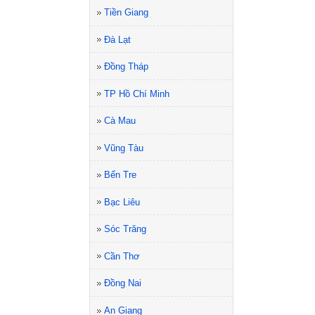
Tiền Giang
🤑 TK 2 số
Đà Lạt
Dự đoán
ngày 27
Đồng Tháp
🤑 Loto ga
TP Hồ Chí Minh
🤑 Cặp số 
Cà Mau
🤑 Thống 
Vũng Tàu
🤑 TK 2 số
Bến Tre
Dự đoán
ngày 27
Bạc Liêu
🤑 Loto ga
Sóc Trăng
🤑 Cặp số 
Cần Thơ
🤑 Thống 
Đồng Nai
🤑 TK 2 số
An Giang