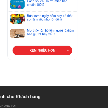
Cách soi cầu lô rơi miền bắc
chuẩn 100%
Bán xsmn ngày hôm nay có thật
sự lãi nhiều như lời đồn?
Mơ thấy rắn bò lên người là điềm
báo gì, tốt hay xấu?
XEM NHIỀU HƠN
nh cho Khách hàng
CHÚNG TÔI