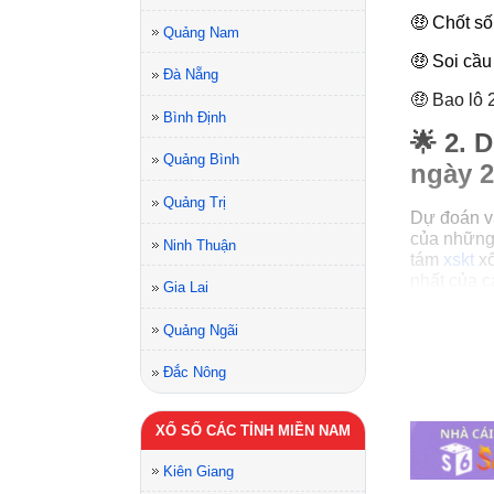
🤑 Chốt s
Quảng Nam
🤑 Soi cầu
Đà Nẵng
🤑 Bao lô 
Bình Định
🌟 2. 
Quảng Bình
ngày 2
Quảng Trị
Dự đoán và
của những 
Ninh Thuận
tám
xskt
xổ
nhất của c
Gia Lai
cặp số may
Quảng Ngãi
Dự đoán
ngày 27
Đắc Nông
🤑 Loto ga
XỔ SỐ CÁC TỈNH MIỀN NAM
🤑 Cặp số 
Kiên Giang
🤑 Thống 