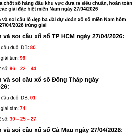
a chốt số hàng đầu khu vực đưa ra siêu chuẩn, hoàn toàn
 các giải đặc biệt miền Nam ngày 27/04/2026
 và soi cầu lô đẹp ba đài dự đoán xổ số miền Nam hôm
27/04/2026 trúng giải
 và soi cầu xổ số TP HCM ngày 27/04/2026:
ố đầu đuôi DB:
80
 giải tám:
98
2 số:
96 – 22 – 44
 và soi cầu xổ số Đồng Tháp ngày
026:
ố đầu đuôi DB:
01
 giải tám:
74
2 số:
30 – 25 – 27
 và soi cầu xổ số Cà Mau ngày 27/04/2026: