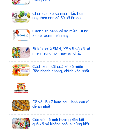
thắng lớn?
Chọn cầu xổ số miền Bắc hôm
nay theo dàn đề 50 số ăn cao
Cách vận hành xổ số miền Trung,
xsmb, xsmn hiện nay
Bí kíp soi XSMN, XSMB và xổ số
miền Trung hôm nay ăn chắc
Cách xem kết quả xổ số miền
Bắc nhanh chóng, chính xác nhất
Đề về đầu 7 hôm sau đánh con gì
dễ ăn nhất
Các yếu tố ảnh hưởng đến kết
quả xổ số không phải ai cũng biết