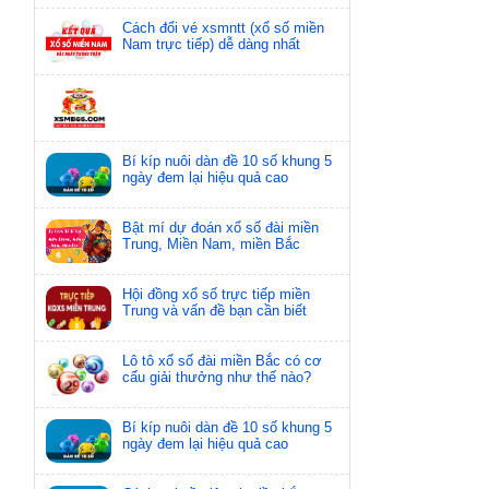
Cách đổi vé xsmntt (xổ số miền
Nam trực tiếp) dễ dàng nhất
Bí kíp nuôi dàn đề 10 số khung 5
ngày đem lại hiệu quả cao
Bật mí dự đoán xổ số đài miền
Trung, Miền Nam, miền Bắc
Hội đồng xổ số trực tiếp miền
Trung và vấn đề bạn cần biết
Lô tô xổ số đài miền Bắc có cơ
cấu giải thưởng như thế nào?
Bí kíp nuôi dàn đề 10 số khung 5
ngày đem lại hiệu quả cao