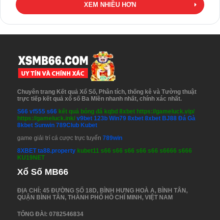
XEM NHIỀU HƠN
Bạch thủ lô tô rơi 3 ngày lô XSKH ngày 27/06/2026
Chuyên trang Kết quả Xổ Số, Phân tích, thống kê và Tường thuật
trực tiếp kết quả xổ số Ba Miền nhanh nhất, chính xác nhất.
Soi cầu lô tô bạch thủ Bình Phước
S66
vf555
s66
kết quả bóng đá
kqbd
8xbet
https://gameluck.vip/
https://gameluck.ink/
v9bet
123b
Win79
8xbet
8xbet
BJ88 Đá Gà
27/06/2026
8kbet
Sunwin
789Club
Kubet
game giải trí cá cược trực tuyến
789win
8XBET
ta88.property
kubet11
s66
s66
s66
s66
s66
s6666
s666
KU19NET
Xổ Số MB66
ĐỊA CHỈ: 45 ĐƯỜNG SỐ 18D, BÌNH HƯNG HOÀ A, BÌNH TÂN,
QUẬN BÌNH TÂN, THÀNH PHỐ HỒ CHÍ MINH, VIỆT NAM
TỔNG ĐÀI: 0782546834