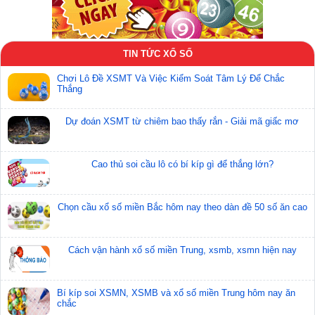
30 – 16
🤑 TK 2 số cuối giải ĐB:
78 – 26 – 50 – 70 – 70 – 76 – 21
TIN TỨC XỔ SỐ
🌟 3. Dự đoán và soi cầu bạch thủ
miền Nam ngày 27/06/2026:
Chơi Lô Đề XSMT Và Việc Kiểm Soát Tâm Lý Để Chắc
Thắng
Dự đoán và soi cầu Nam ngày 27/06/2026 tìm lô tô bạch thủ
của các đài miền Nam được chuẩn đoán từ các vị trí trong
Dự đoán XSMT từ chiêm bao thấy rắn - Giải mã giấc mơ
bảng kết quả có thời gian rơi liên tiếp trong 3 kỳ liên tiếp
được hệ thống tổng hợp dưới đây, cho anh em tham khảo:
Cao thủ soi cầu lô có bí kíp gì để thắng lớn?
Soi cầu lô tô bạch thủ TP HCM 27/06/2026
Chọn cầu xổ số miền Bắc hôm nay theo dàn đề 50 số ăn cao
Cách vận hành xổ số miền Trung, xsmb, xsmn hiện nay
Bí kíp soi XSMN, XSMB và xổ số miền Trung hôm nay ăn
chắc