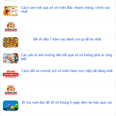
Cách xem kết quả xổ số miền Bắc nhanh chóng, chính xác
nhất
Đề về đầu 7 hôm sau đánh con gì dễ ăn nhất
Các yếu tố ảnh hưởng đến kết quả xổ số không phải ai cũng
biết
Cách đổi vé xsmntt (xổ số miền Nam trực tiếp) dễ dàng nhất
Bí kíp nuôi dàn đề 10 số khung 5 ngày đem lại hiệu quả cao
Bạch thủ lô tô rơi 3 ngày lô XSKH ngày 27/06/2026