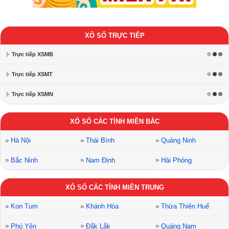
27/06/2026:
🤑 Chốt số đầu đuôi DB:
04
XỔ SỐ TRỰC TIẾP
🤑 Soi cầu giải tám:
17
Trực tiếp XSMB
🤑 Bao lô 2 số:
58 – 18 – 53
Trực tiếp XSMT
Dự đoán và soi cầu xổ số Hậu Giang ngày
27/06/2026:
Trực tiếp XSMN
🤑 Chốt số đầu đuôi DB:
79
XỔ SỐ CÁC TỈNH MIỀN BẮC
🤑 Soi cầu giải tám:
68
Hà Nội
Thái Bình
Quảng Ninh
🤑 Bao lô 2 số:
21 – 36 – 32
Bắc Ninh
Nam Định
Hải Phòng
🌟 2. Dự đoán và soi cầu xổ số miền
Nam ngày 27/06/2026:
XỔ SỐ CÁC TỈNH MIỀN TRUNG
Dự đoán và soi cầu tổng hợp hôm nay sẽ đưa ra cho anh
Kon Tum
Khánh Hòa
Thừa Thiên Huế
em thông tin của những cặp lô đẹp, những bộ số đầu đuôi lô
tô vip, giải đặc biệt, giải tám
xskt
xổ số kiến thiết miền Nam
Phú Yên
Đắk Lắk
Quảng Nam
xuất hiện trong thời gian 7 kỳ gần đây nhất của các các đài