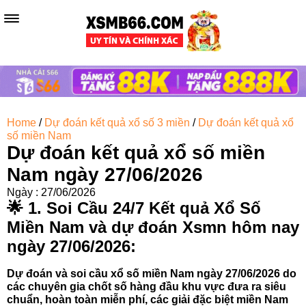
Home
/
Dự đoán kết quả xổ số 3 miền
/
Dự đoán kết quả xổ
số miền Nam
Dự đoán kết quả xổ số miền
Nam ngày 27/06/2026
Ngày : 27/06/2026
🌟 1.
Soi Cầu 24/7 Kết quả Xổ Số
Miền Nam và dự đoán Xsmn hôm nay
ngày 27/06/2026:
Dự đoán và soi cầu xổ số miền Nam ngày 27/06/2026 do
các chuyên gia chốt số hàng đầu khu vực đưa ra siêu
chuẩn, hoàn toàn miễn phí, các giải đặc biệt miền Nam