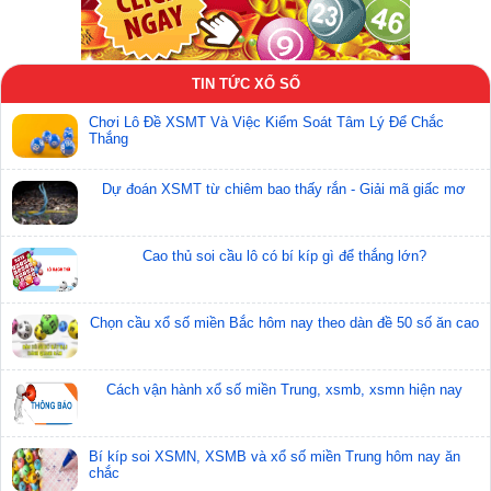
33 – 86
???? TK 2 số cuối giải ĐB:
02 – 09 – 26 – 52 – 12 – 47 – 76
TIN TỨC XỔ SỐ
???? 3. Dự đoán và soi cầu bạch thủ
miền Nam ngày 28/01/2023:
Chơi Lô Đề XSMT Và Việc Kiểm Soát Tâm Lý Để Chắc
Thắng
Dự đoán và soi cầu Nam ngày 28/01/2023 tìm lô tô bạch thủ
của các đài miền Nam được chuẩn đoán từ các vị trí trong
Dự đoán XSMT từ chiêm bao thấy rắn - Giải mã giấc mơ
bảng kết quả có thời gian rơi liên tiếp trong 3 kỳ liên tiếp
được hệ thống tổng hợp dưới đây, cho anh em tham khảo:
Cao thủ soi cầu lô có bí kíp gì để thắng lớn?
Soi cầu lô tô bạch thủ TP HCM 28/01/2023
Chọn cầu xổ số miền Bắc hôm nay theo dàn đề 50 số ăn cao
Cách vận hành xổ số miền Trung, xsmb, xsmn hiện nay
Bí kíp soi XSMN, XSMB và xổ số miền Trung hôm nay ăn
chắc