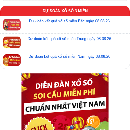
89 – 80
DỰ ĐOÁN XỔ SỐ 3 MIỀN
???? TK 2 số cuối giải ĐB:
03 – 33 – 70 – 34 – 38 – 71 – 25
Dự đoán kết quả xổ số miền Bắc ngày 08.08.26
Dự đoán soi cầu và thống kê XS Bình Phước
hôm nay ngày 28/01/2023:
Dự đoán kết quả xổ số miền Trung ngày 08.08.26
???? Loto gan:
56 – 21 – 20 – 47 – 45
???? Cặp số về nhiều nhất:
81 – 05 – 56 – 27 – 89
Dự đoán kết quả xổ số miền Nam ngày 08.08.26
???? Thống kê giải tám Bình Phước:
09 – 88 – 38 – 06 – 91
– 09 – 00
???? TK 2 số cuối giải ĐB:
10 – 43 – 75 – 92 – 74 – 41 – 64
Dự đoán soi cầu và thống kê XS Hậu Giang
hôm nay ngày 28/01/2023:
???? Loto gan:
92 – 75 – 70 – 28 – 86
???? Cặp số về nhiều nhất:
48 – 22 – 38 – 41 – 85
???? Thống kê giải tám Hậu Giang:
96 – 83 – 67 – 05 – 62 –