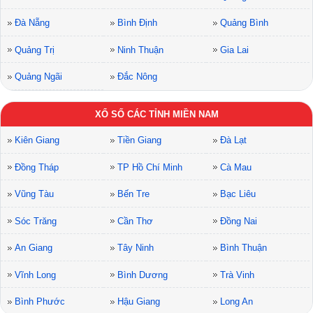
MN chủ nhật triều hôm nay để anh em soi cầu chọn cặp số
Đà Nẵng
Bình Định
Quảng Bình
may mắn nhất trong ngày 28/01/2023 với độ chính xác ăn
cao:
Quảng Trị
Ninh Thuận
Gia Lai
Dự đoán soi cầu và thống kê XS TP HCM
Quảng Ngãi
Đắc Nông
hôm nay ngày 28/01/2023:
???? Loto gan:
69 – 37 – 51 – 37 – 84
XỔ SỐ CÁC TỈNH MIỀN NAM
???? Cặp số về nhiều nhất:
60 – 79 – 07 – 92 – 55
Kiên Giang
Tiền Giang
Đà Lạt
???? Thống kê giải tám TP HCM:
10 – 69 – 66 – 88 – 35 –
Đồng Tháp
TP Hồ Chí Minh
Cà Mau
58 – 22
???? TK 2 số cuối giải ĐB:
88 – 12 – 91 – 91 – 37 – 66 – 09
Vũng Tàu
Bến Tre
Bạc Liêu
Dự đoán soi cầu và thống kê XS Long An
Sóc Trăng
Cần Thơ
Đồng Nai
hôm nay ngày 28/01/2023:
An Giang
Tây Ninh
Bình Thuận
???? Loto gan:
97 – 15 – 63 – 84 – 84
Vĩnh Long
Bình Dương
Trà Vinh
???? Cặp số về nhiều nhất:
12 – 51 – 24 – 41 – 86
Bình Phước
Hậu Giang
Long An
???? Thống kê giải tám Long An:
85 – 79 – 06 – 62 – 91 –