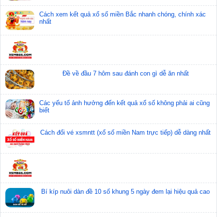
Cách xem kết quả xổ số miền Bắc nhanh chóng, chính xác
nhất
Đề về đầu 7 hôm sau đánh con gì dễ ăn nhất
Các yếu tố ảnh hưởng đến kết quả xổ số không phải ai cũng
biết
Cách đổi vé xsmntt (xổ số miền Nam trực tiếp) dễ dàng nhất
Bí kíp nuôi dàn đề 10 số khung 5 ngày đem lại hiệu quả cao
Bạch thủ lô tô rơi 3 ngày lô XSKH ngày 28/01/2023