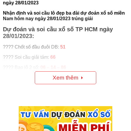
ngày 28/01/2023
Nhận định và soi cầu lô đẹp ba đài dự đoán xổ số miền
Nam hôm nay ngày 28/01/2023 trúng giải
Dự đoán và soi cầu xổ số TP HCM ngày
28/01/2023:
???? Chốt số đầu đuôi DB:
51
???? Soi cầu giải tám:
66
???? Bao lô 2 số:
06 – 14 – 86
Xem thêm
Dự đoán và soi cầu xổ số Long An ngày
28/01/2023:
???? Chốt số đầu đuôi DB:
89
???? Soi cầu giải tám:
35
???? Bao lô 2 số:
89 – 34 – 34
Dự đoán và soi cầu xổ số Bình Phước ngày