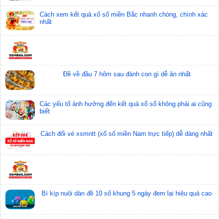
Cách xem kết quả xổ số miền Bắc nhanh chóng, chính xác
nhất
Soi cầu lô tô bạch thủ Kiên Giang 28/04/2024
Đề về đầu 7 hôm sau đánh con gì dễ ăn nhất
Các yếu tố ảnh hưởng đến kết quả xổ số không phải ai cũng
biết
Cách đổi vé xsmntt (xổ số miền Nam trực tiếp) dễ dàng nhất
Bí kíp nuôi dàn đề 10 số khung 5 ngày đem lại hiệu quả cao