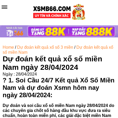
Home
/
Dự đoán kết quả xổ số 3 miền
/
Dự đoán kết quả xổ
số miền Nam
Dự đoán kết quả xổ số miền
Nam ngày 28/04/2024
Ngày : 28/04/2024
? 1.
Soi Cầu 24/7 Kết quả Xổ Số Miền
Nam và dự đoán Xsmn hôm nay
ngày 28/04/2024:
Dự đoán và soi cầu xổ số miền Nam ngày 28/04/2024 do
các chuyên gia chốt số hàng đầu khu vực đưa ra siêu
chuẩn, hoàn toàn miễn phí, các giải đặc biệt miền Nam