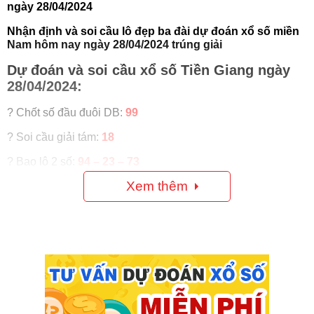
ngày 28/04/2024
Nhận định và soi cầu lô đẹp ba đài dự đoán xổ số miền
Nam hôm nay ngày 28/04/2024 trúng giải
Dự đoán và soi cầu xổ số Tiền Giang ngày
28/04/2024:
? Chốt số đầu đuôi DB:
99
? Soi cầu giải tám:
18
? Bao lô 2 số:
94 – 23 – 73
Xem thêm
Dự đoán và soi cầu xổ số Kiên Giang ngày
28/04/2024:
? Chốt số đầu đuôi DB:
88
? Soi cầu giải tám:
76
? Bao lô 2 số:
36 – 09 – 02
Dự đoán và soi cầu xổ số Đà Lạt ngày