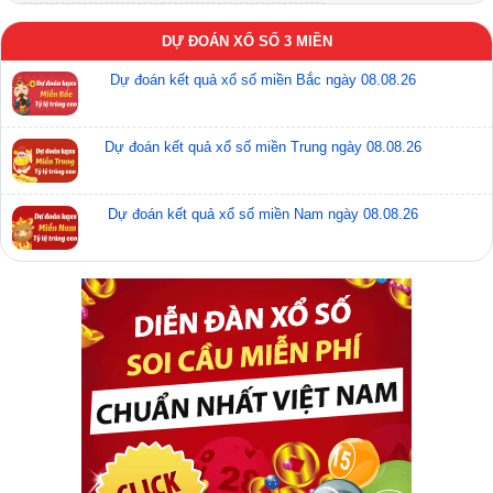
? Cặp số về nhiều nhất:
95 – 59 – 26 – 99 – 23
DỰ ĐOÁN XỔ SỐ 3 MIỀN
? Thống kê giải tám Đà Lạt:
74 – 61 – 86 – 32 – 66 – 76 – 37
Dự đoán kết quả xổ số miền Bắc ngày 08.08.26
? TK 2 số cuối giải ĐB:
99 – 53 – 35 – 00 – 28 – 57 – 75
? 3. Dự đoán và soi cầu bạch thủ
Dự đoán kết quả xổ số miền Trung ngày 08.08.26
miền Nam ngày 28/04/2024:
Dự đoán và soi cầu Nam ngày 28/04/2024 tìm lô tô bạch thủ
Dự đoán kết quả xổ số miền Nam ngày 08.08.26
của các đài miền Nam được chuẩn đoán từ các vị trí trong
bảng kết quả có thời gian rơi liên tiếp trong 3 kỳ liên tiếp
được hệ thống tổng hợp dưới đây, cho anh em tham khảo:
Soi cầu lô tô bạch thủ Tiền Giang 28/04/2024