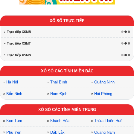
28/04/2024:
? Chốt số đầu đuôi DB:
89
XỔ SỐ TRỰC TIẾP
? Soi cầu giải tám:
02
Trực tiếp XSMB
? Bao lô 2 số:
86 – 98 – 23
Trực tiếp XSMT
? 2. Dự đoán và soi cầu xổ số miền
Nam ngày 28/04/2024:
Trực tiếp XSMN
Dự đoán và soi cầu tổng hợp hôm nay sẽ đưa ra cho anh
XỔ SỐ CÁC TỈNH MIỀN BẮC
em thông tin của những cặp lô đẹp, những bộ số đầu đuôi lô
tô vip, giải đặc biệt, giải tám
xskt
xổ số kiến thiết miền Nam
Hà Nội
Thái Bình
Quảng Ninh
xuất hiện trong thời gian 7 kỳ gần đây nhất của các các đài
MN chủ nhật triều hôm nay để anh em soi cầu chọn cặp số
Bắc Ninh
Nam Định
Hải Phòng
may mắn nhất trong ngày 28/04/2024 với độ chính xác ăn
cao:
XỔ SỐ CÁC TỈNH MIỀN TRUNG
Dự đoán soi cầu và thống kê XS Tiền Giang
hôm nay ngày 28/04/2024:
Kon Tum
Khánh Hòa
Thừa Thiên Huế
? Loto gan:
80 – 91 – 10 – 50 – 78
Phú Yên
Đắk Lắk
Quảng Nam