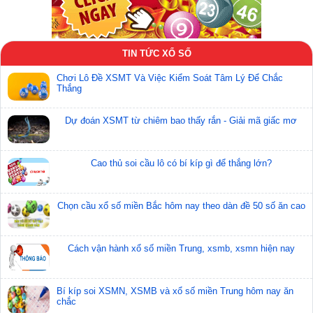
TIN TỨC XỔ SỐ
Chơi Lô Đề XSMT Và Việc Kiểm Soát Tâm Lý Để Chắc
Thắng
Dự đoán XSMT từ chiêm bao thấy rắn - Giải mã giấc mơ
Cao thủ soi cầu lô có bí kíp gì để thắng lớn?
Chọn cầu xổ số miền Bắc hôm nay theo dàn đề 50 số ăn cao
Cách vận hành xổ số miền Trung, xsmb, xsmn hiện nay
Bí kíp soi XSMN, XSMB và xổ số miền Trung hôm nay ăn
chắc
Bạch thủ lô tô rơi 3 ngày lô XSKH ngày 28/04/2024