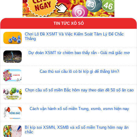
TIN TỨC XỔ SỐ
Chơi Lô Đề XSMT Và Việc Kiểm Soát Tâm Lý Để Chắc
Thắng
Dự đoán XSMT từ chiêm bao thấy rắn - Giải mã giấc mơ
Cao thủ soi cầu lô có bí kíp gì để thắng lớn?
Chọn cầu xổ số miền Bắc hôm nay theo dàn đề 50 số ăn cao
Cách vận hành xổ số miền Trung, xsmb, xsmn hiện nay
Bí kíp soi XSMN, XSMB và xổ số miền Trung hôm nay ăn
chắc