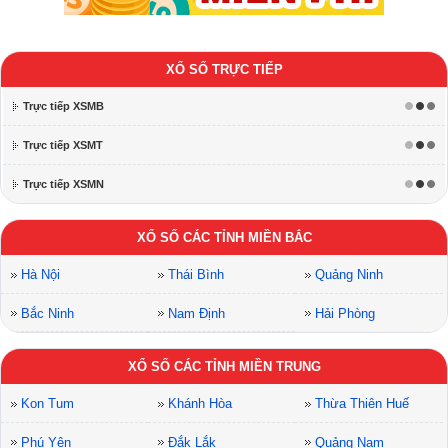
28/12/2025:
🤑 Chốt số đầu đuôi DB:
12
XỔ SỐ TRỰC TIẾP
🤑 Soi cầu giải tám:
23
Trực tiếp XSMB
🤑 Bao lô 2 số:
28 – 79 – 17
Trực tiếp XSMT
🌟 2. Dự đoán và soi cầu xổ số miền
Nam ngày 28/12/2025:
Trực tiếp XSMN
Dự đoán và soi cầu tổng hợp hôm nay sẽ đưa ra cho anh
XỔ SỐ CÁC TỈNH MIỀN BẮC
em thông tin của những cặp lô đẹp, những bộ số đầu đuôi lô
tô vip, giải đặc biệt, giải tám
xskt
xổ số kiến thiết miền Nam
Hà Nội
Thái Bình
Quảng Ninh
xuất hiện trong thời gian 7 kỳ gần đây nhất của các các đài
MN chủ nhật triều hôm nay để anh em soi cầu chọn cặp số
Bắc Ninh
Nam Định
Hải Phòng
may mắn nhất trong ngày 28/12/2025 với độ chính xác ăn
cao:
XỔ SỐ CÁC TỈNH MIỀN TRUNG
Dự đoán soi cầu và thống kê XS Tiền Giang
hôm nay ngày 28/12/2025:
Kon Tum
Khánh Hòa
Thừa Thiên Huế
🤑 Loto gan:
06 – 47 – 33 – 73 – 68
Phú Yên
Đắk Lắk
Quảng Nam