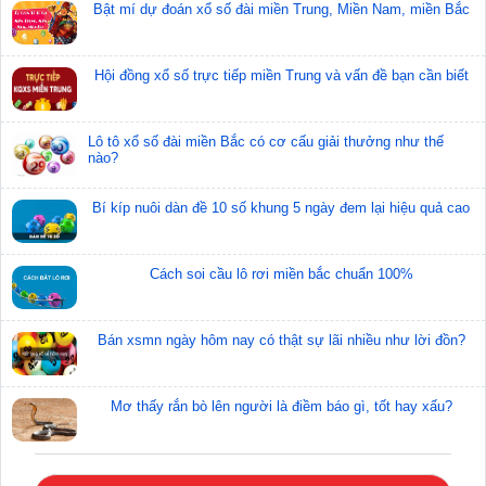
Bật mí dự đoán xổ số đài miền Trung, Miền Nam, miền Bắc
Hội đồng xổ số trực tiếp miền Trung và vấn đề bạn cần biết
Lô tô xổ số đài miền Bắc có cơ cấu giải thưởng như thế
nào?
Bí kíp nuôi dàn đề 10 số khung 5 ngày đem lại hiệu quả cao
Bạch thủ lô tô rơi 3 ngày lô XSKH ngày 28/12/2025
Cách soi cầu lô rơi miền bắc chuẩn 100%
Soi cầu lô tô bạch thủ Đà Lạt 28/12/2025
Bán xsmn ngày hôm nay có thật sự lãi nhiều như lời đồn?
Mơ thấy rắn bò lên người là điềm báo gì, tốt hay xấu?