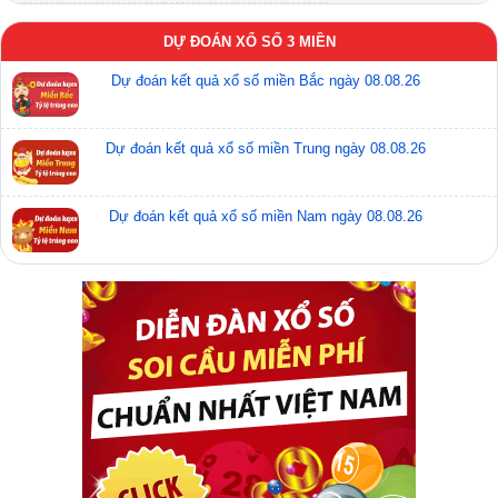
🤑 Cặp số về nhiều nhất:
54 – 87 – 22 – 23 – 01
DỰ ĐOÁN XỔ SỐ 3 MIỀN
🤑 Thống kê giải tám Đà Lạt:
17 – 43 – 84 – 42 – 22 – 75 –
45
Dự đoán kết quả xổ số miền Bắc ngày 08.08.26
🤑 TK 2 số cuối giải ĐB:
36 – 62 – 82 – 71 – 39 – 32 – 09
Dự đoán kết quả xổ số miền Trung ngày 08.08.26
🌟 3. Dự đoán và soi cầu bạch thủ
miền Nam ngày 28/12/2025:
Dự đoán kết quả xổ số miền Nam ngày 08.08.26
Dự đoán và soi cầu Nam ngày 28/12/2025 tìm lô tô bạch thủ
của các đài miền Nam được chuẩn đoán từ các vị trí trong
bảng kết quả có thời gian rơi liên tiếp trong 3 kỳ liên tiếp
được hệ thống tổng hợp dưới đây, cho anh em tham khảo:
Soi cầu lô tô bạch thủ Tiền Giang 28/12/2025