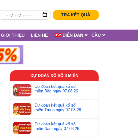
TRA KẾT QUẢ
GIỚI THIỆU
LIÊN HỆ
DIỄN ĐÀN
CẦU
DỰ ĐOÁN XỔ SỐ 3 MIỀN
Dự đoán kết quả xổ số
miền Bắc ngày 07.08.26
Dự đoán kết quả xổ số
miền Trung ngày 07.08.26
Dự đoán kết quả xổ số
miền Nam ngày 07.08.26