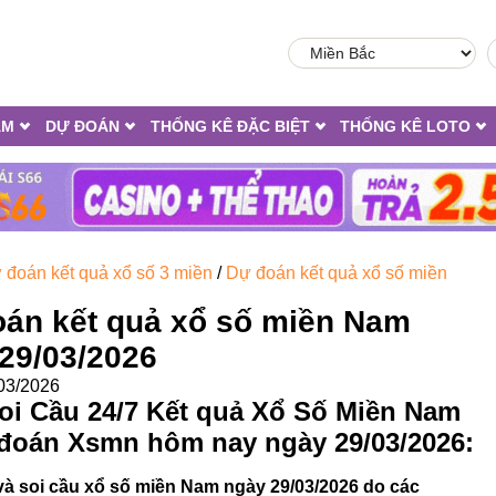
AM
DỰ ĐOÁN
THỐNG KÊ ĐẶC BIỆT
THỐNG KÊ LOTO
 đoán kết quả xổ số 3 miền
/
Dự đoán kết quả xổ số miền
án kết quả xổ số miền Nam
29/03/2026
/03/2026
oi Cầu 24/7 Kết quả Xổ Số Miền Nam
đoán Xsmn hôm nay ngày 29/03/2026:
à soi cầu xổ số miền Nam ngày 29/03/2026 do các