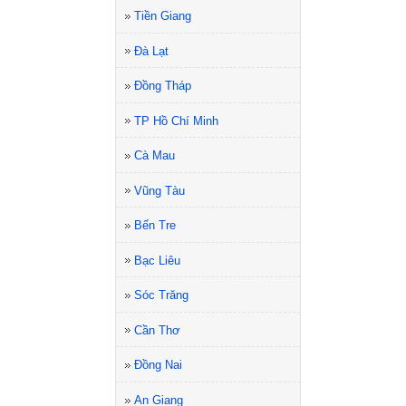
🤑 Thống k
Tiền Giang
🤑 TK 2 số
Đà Lạt
Dự đoán
Đồng Tháp
ngày 29
TP Hồ Chí Minh
🤑 Loto ga
Cà Mau
🤑 Cặp số 
Vũng Tàu
🤑 Thống k
Bến Tre
🤑 TK 2 số
Dự đoán
Bạc Liêu
29/03/2
Sóc Trăng
🤑 Loto ga
Cần Thơ
🤑 Cặp số 
Đồng Nai
🤑 Thống k
An Giang