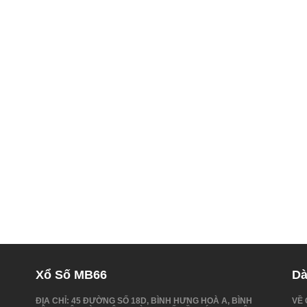
 cuối giải ĐB:
31 – 41 – 35 – 77 – 85 – 73 – 93
Dự đoán và soi cầu bạch thủ miền Nam
9/03/2026:
 soi cầu Nam ngày 29/03/2026 tìm lô tô bạch thủ của các đài
ược chuẩn đoán từ các vị trí trong bảng kết quả có thời gian
iếp trong 3 kỳ liên tiếp được hệ thống tổng hợp dưới đây, cho
am khảo:
 lô tô bạch thủ Tiền Giang 29/03/2026
Xổ Số MB66
Dà
ĐỊA CHỈ: 45 ĐƯỜNG SỐ 18D, BÌNH HƯNG HOÀ A, BÌNH
VỀ 